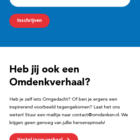
-
m
Inschrijven
a
i
l
a
d
Heb jij ook een
r
e
Omdenkverhaal?
s
Heb je zelf iets Omgedacht? Of ben je ergens een
inspirerend voorbeeld tegengekomen? Laat het ons
weten! Stuur een mailtje naar contact@omdenken.nl. We
krijgen geen genoeg van jullie hersenspinsels!