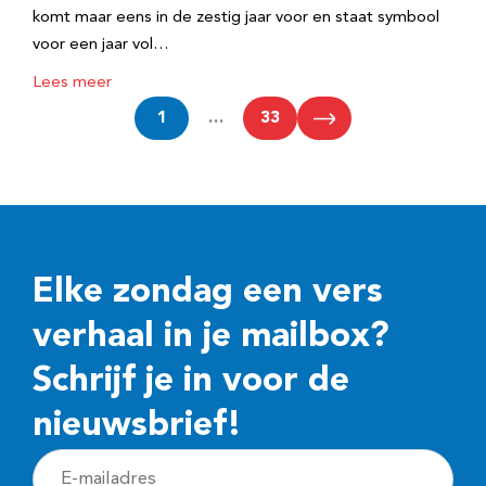
komt maar eens in de zestig jaar voor en staat symbool
voor een jaar vol…
Lees meer
1
…
33
Elke zondag een vers
verhaal in je mailbox?
Schrijf je in voor de
nieuwsbrief!
E