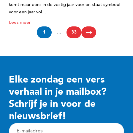
komt maar eens in de zestig jaar voor en staat symbool
voor een jaar vol…
Lees meer
1
…
33
Elke zondag een vers
verhaal in je mailbox?
Schrijf je in voor de
nieuwsbrief!
E