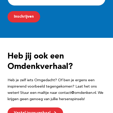
-
m
Inschrijven
a
i
l
a
d
Heb jij ook een
r
e
Omdenkverhaal?
s
Heb je zelf iets Omgedacht? Of ben je ergens een
inspirerend voorbeeld tegengekomen? Laat het ons
weten! Stuur een mailtje naar contact@omdenken.nl. We
krijgen geen genoeg van jullie hersenspinsels!