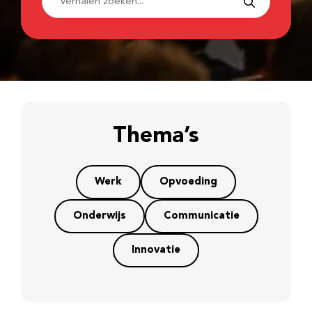
Thema’s
Werk
Opvoeding
Onderwijs
Communicatie
Innovatie