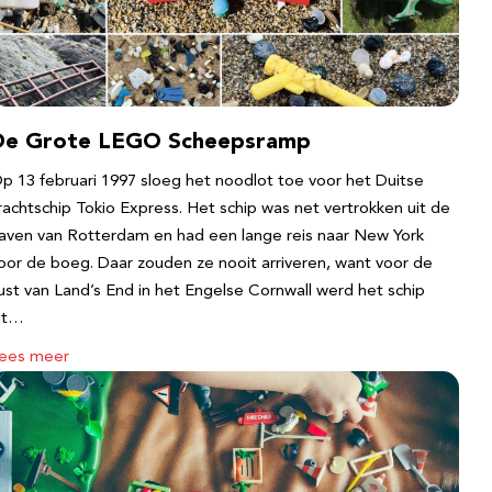
De Grote LEGO Scheepsramp
p 13 februari 1997 sloeg het noodlot toe voor het Duitse
rachtschip Tokio Express. Het schip was net vertrokken uit de
aven van Rotterdam en had een lange reis naar New York
oor de boeg. Daar zouden ze nooit arriveren, want voor de
ust van Land’s End in het Engelse Cornwall werd het schip
it…
ees meer