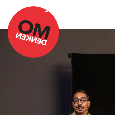
Over Omdenken
Podca