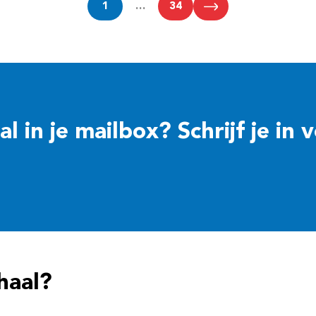
1
…
34
 in je mailbox? Schrijf je in 
haal?