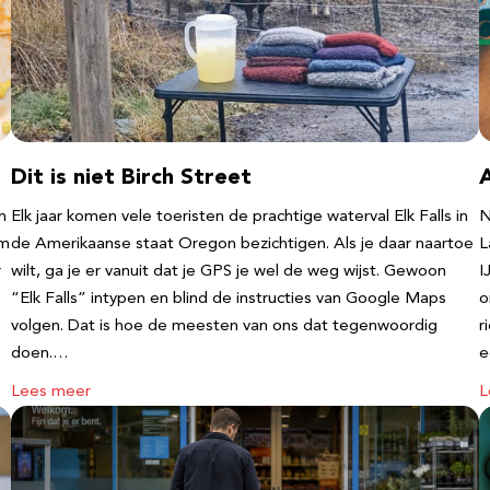
Dit is niet Birch Street
n
Elk jaar komen vele toeristen de prachtige waterval Elk Falls in
N
‘m
de Amerikaanse staat Oregon bezichtigen. Als je daar naartoe
L
r
wilt, ga je er vanuit dat je GPS je wel de weg wijst. Gewoon
I
“Elk Falls” intypen en blind de instructies van Google Maps
o
volgen. Dat is hoe de meesten van ons dat tegenwoordig
r
doen.…
e
Lees meer
L