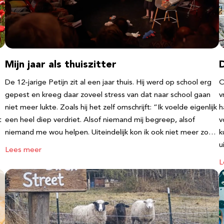
Mijn jaar als thuiszitter
De 12-jarige Petijn zit al een jaar thuis. Hij werd op school erg
O
gepest en kreeg daar zoveel stress van dat naar school gaan
v
niet meer lukte. Zoals hij het zelf omschrijft: “Ik voelde eigenlijk
h
t
een heel diep verdriet. Alsof niemand mij begreep, alsof
v
niemand me wou helpen. Uiteindelijk kon ik ook niet meer zo…
k
u
Lees meer
L