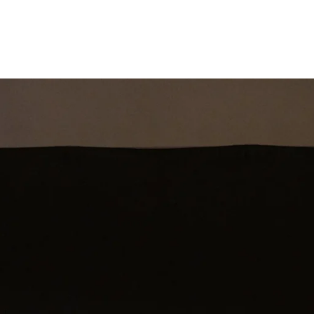
st
Theatershow
Training
Omdenkkrin