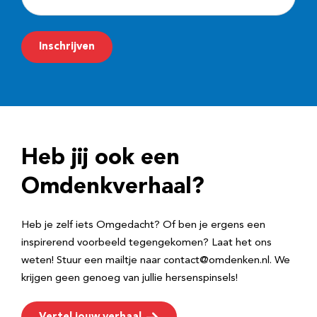
-
m
Inschrijven
a
i
l
a
d
Heb jij ook een
r
e
Omdenkverhaal?
s
Heb je zelf iets Omgedacht? Of ben je ergens een
inspirerend voorbeeld tegengekomen? Laat het ons
weten! Stuur een mailtje naar contact@omdenken.nl. We
krijgen geen genoeg van jullie hersenspinsels!