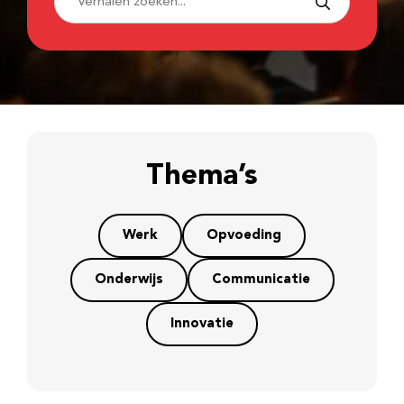
Thema’s
Werk
Opvoeding
Onderwijs
Communicatie
Innovatie