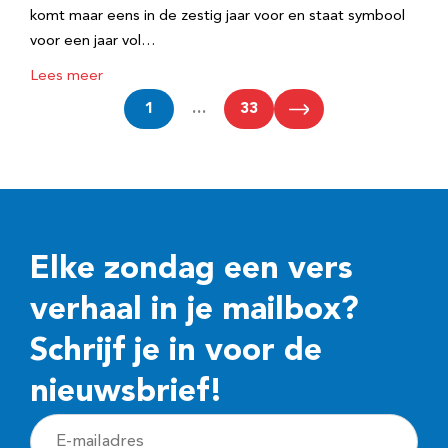
komt maar eens in de zestig jaar voor en staat symbool
voor een jaar vol…
Lees meer
1
…
33
Elke zondag een vers
verhaal in je mailbox?
Schrijf je in voor de
nieuwsbrief!
E