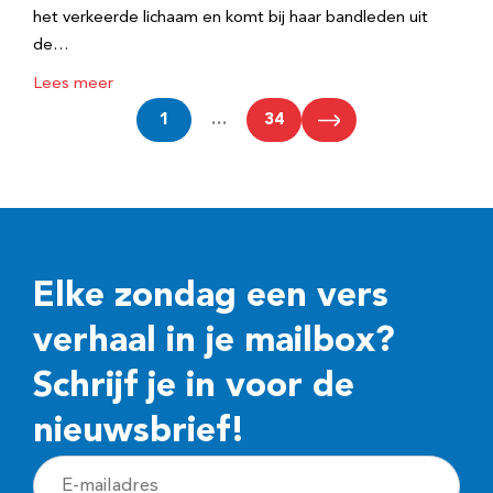
het verkeerde lichaam en komt bij haar bandleden uit
de…
Lees meer
1
…
34
Elke zondag een vers
verhaal in je mailbox?
Schrijf je in voor de
nieuwsbrief!
E