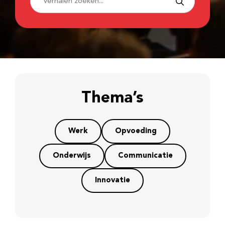
Thema’s
Werk
Opvoeding
Onderwijs
Communicatie
Innovatie