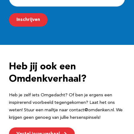
-
m
Inschrijven
a
i
l
a
d
Heb jij ook een
r
e
Omdenkverhaal?
s
Heb je zelf iets Omgedacht? Of ben je ergens een
inspirerend voorbeeld tegengekomen? Laat het ons
weten! Stuur een mailtje naar contact@omdenken.nl. We
krijgen geen genoeg van jullie hersenspinsels!