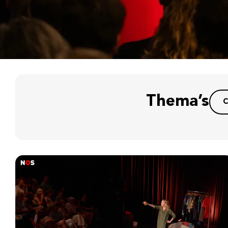
Thema’s
C