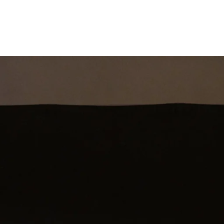
st
Theatershow
Training
Omdenkkrin