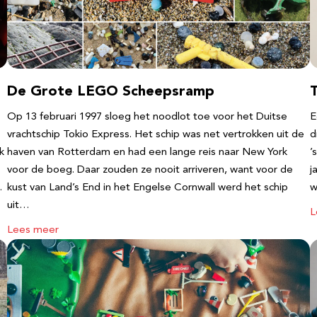
De Grote LEGO Scheepsramp
T
Op 13 februari 1997 sloeg het noodlot toe voor het Duitse
E
vrachtschip Tokio Express. Het schip was net vertrokken uit de
d
k
haven van Rotterdam en had een lange reis naar New York
’
voor de boeg. Daar zouden ze nooit arriveren, want voor de
j
…
kust van Land’s End in het Engelse Cornwall werd het schip
w
uit…
L
Lees meer