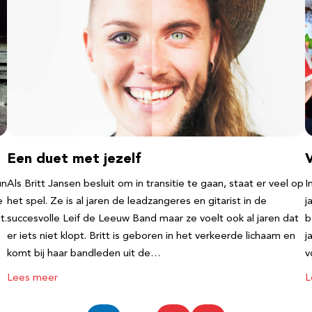
Een duet met jezelf
un
Als Britt Jansen besluit om in transitie te gaan, staat er veel op
I
e
het spel. Ze is al jaren de leadzangeres en gitarist in de
j
t.
succesvolle Leif de Leeuw Band maar ze voelt ook al jaren dat
b
er iets niet klopt. Britt is geboren in het verkeerde lichaam en
j
komt bij haar bandleden uit de…
v
Lees meer
L