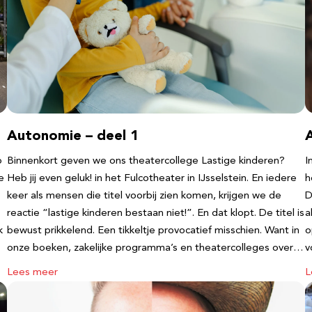
Autonomie – deel 1
b
Binnenkort geven we ons theatercollege Lastige kinderen?
I
e
Heb jij even geluk! in het Fulcotheater in IJsselstein. En iedere
h
keer als mensen die titel voorbij zien komen, krijgen we de
D
reactie “lastige kinderen bestaan niet!”. En dat klopt. De titel is
a
k
bewust prikkelend. Een tikkeltje provocatief misschien. Want in
o
onze boeken, zakelijke programma’s en theatercolleges over…
v
Lees meer
L