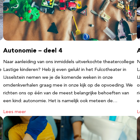
Autonomie – deel 4
Naar aanleiding van ons inmiddels uitverkochte theatercollege
N
e
Lastige kinderen? Heb jij even geluk! in het Fulcotheater in
L
IJsselstein nemen we je de komende weken in onze
I
omdenkverhalen graag mee in onze kijk op de opvoeding. We
o
richten ons op één van de meest belangrijke behoeften van
r
een kind: autonomie. Het is namelijk ook meteen de…
e
Lees meer
L