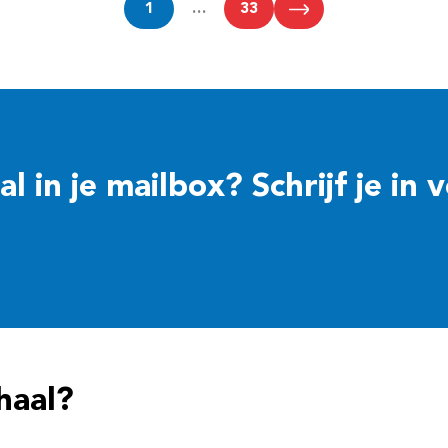
1
…
33
 in je mailbox? Schrijf je in 
haal?