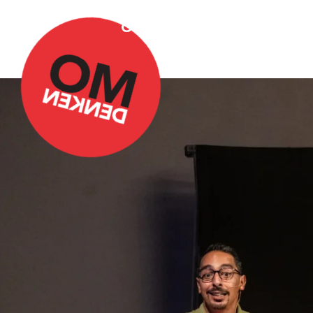
Over Omdenken
Podca