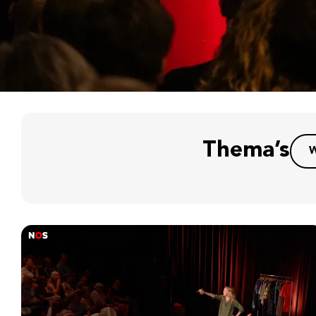
Thema’s
W