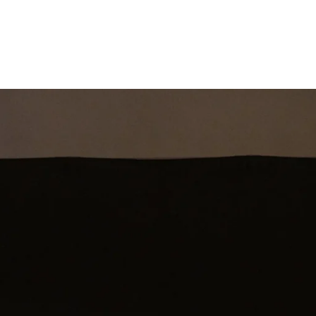
st
Theatershow
Training
Omdenkkrin