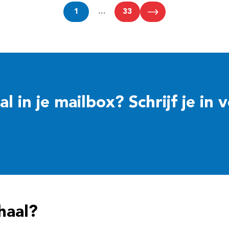
1
…
33
 in je mailbox? Schrijf je in 
haal?