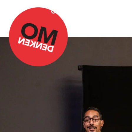
Over Omdenken
Podca