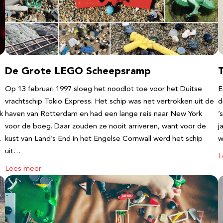
De Grote LEGO Scheepsramp
T
Op 13 februari 1997 sloeg het noodlot toe voor het Duitse
E
vrachtschip Tokio Express. Het schip was net vertrokken uit de
d
k
haven van Rotterdam en had een lange reis naar New York
’
voor de boeg. Daar zouden ze nooit arriveren, want voor de
j
…
kust van Land’s End in het Engelse Cornwall werd het schip
w
uit…
L
Lees meer