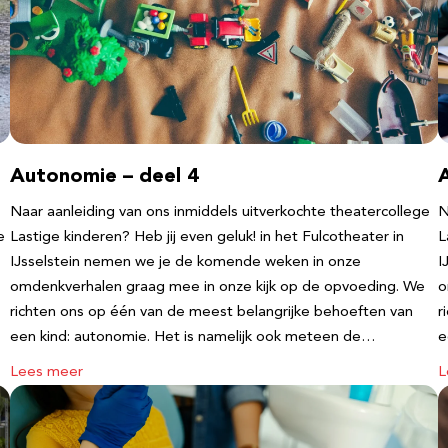
Autonomie – deel 4
Naar aanleiding van ons inmiddels uitverkochte theatercollege
N
e
Lastige kinderen? Heb jij even geluk! in het Fulcotheater in
L
IJsselstein nemen we je de komende weken in onze
I
omdenkverhalen graag mee in onze kijk op de opvoeding. We
o
richten ons op één van de meest belangrijke behoeften van
r
een kind: autonomie. Het is namelijk ook meteen de…
e
Lees meer
L