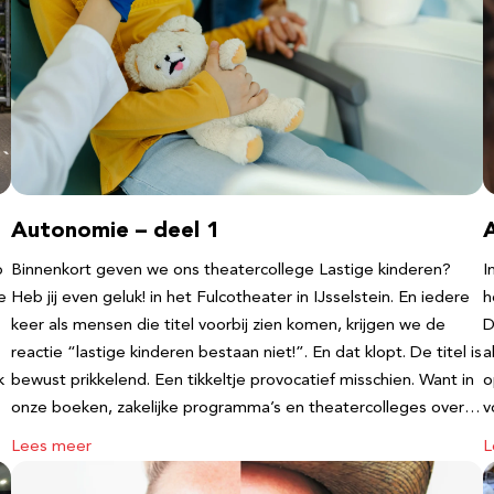
Autonomie – deel 1
b
Binnenkort geven we ons theatercollege Lastige kinderen?
I
e
Heb jij even geluk! in het Fulcotheater in IJsselstein. En iedere
h
keer als mensen die titel voorbij zien komen, krijgen we de
D
reactie “lastige kinderen bestaan niet!”. En dat klopt. De titel is
a
k
bewust prikkelend. Een tikkeltje provocatief misschien. Want in
o
onze boeken, zakelijke programma’s en theatercolleges over…
v
Lees meer
L