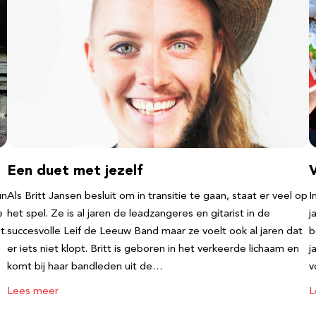
Een duet met jezelf
un
Als Britt Jansen besluit om in transitie te gaan, staat er veel op
I
e
het spel. Ze is al jaren de leadzangeres en gitarist in de
j
t.
succesvolle Leif de Leeuw Band maar ze voelt ook al jaren dat
b
er iets niet klopt. Britt is geboren in het verkeerde lichaam en
j
komt bij haar bandleden uit de…
v
Lees meer
L