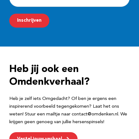
-
m
Inschrijven
a
i
l
a
d
Heb jij ook een
r
e
Omdenkverhaal?
s
Heb je zelf iets Omgedacht? Of ben je ergens een
inspirerend voorbeeld tegengekomen? Laat het ons
weten! Stuur een mailtje naar contact@omdenken.nl. We
krijgen geen genoeg van jullie hersenspinsels!