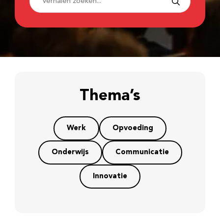
Thema’s
Werk
Opvoeding
Onderwijs
Communicatie
Innovatie