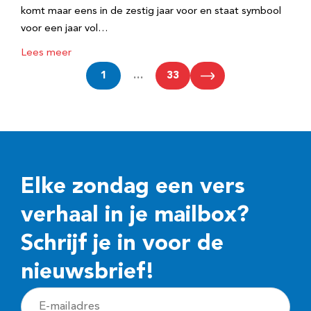
komt maar eens in de zestig jaar voor en staat symbool
voor een jaar vol…
Lees meer
1
…
33
Elke zondag een vers
verhaal in je mailbox?
Schrijf je in voor de
nieuwsbrief!
E