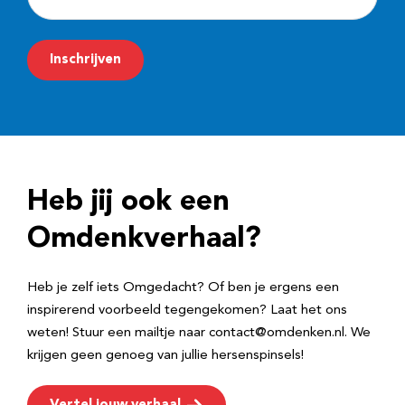
-
m
Inschrijven
a
i
l
a
d
Heb jij ook een
r
e
Omdenkverhaal?
s
Heb je zelf iets Omgedacht? Of ben je ergens een
inspirerend voorbeeld tegengekomen? Laat het ons
weten! Stuur een mailtje naar contact@omdenken.nl. We
krijgen geen genoeg van jullie hersenspinsels!