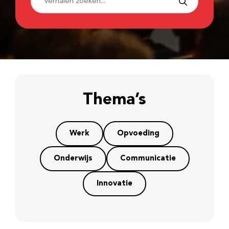
Thema’s
Werk
Opvoeding
Onderwijs
Communicatie
Innovatie