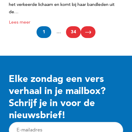
het verkeerde lichaam en komt bij haar bandleden uit
de…
Lees meer
1
…
34
Elke zondag een vers
verhaal in je mailbox?
Schrijf je in voor de
nieuwsbrief!
E