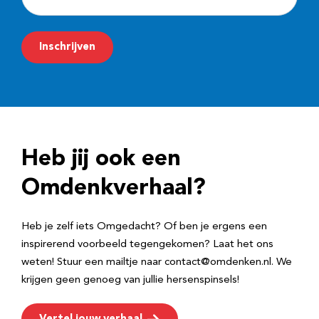
-
m
Inschrijven
a
i
l
a
d
Heb jij ook een
r
e
Omdenkverhaal?
s
Heb je zelf iets Omgedacht? Of ben je ergens een
inspirerend voorbeeld tegengekomen? Laat het ons
weten! Stuur een mailtje naar contact@omdenken.nl. We
krijgen geen genoeg van jullie hersenspinsels!