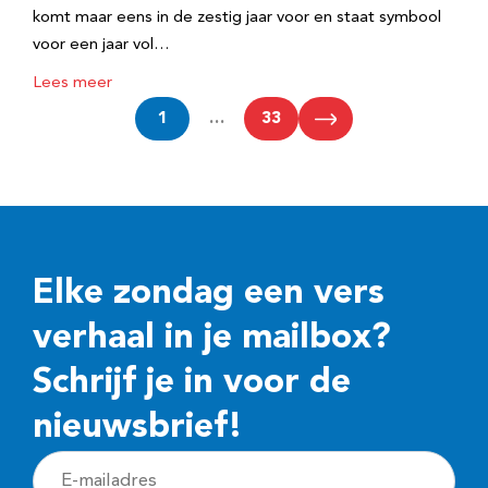
komt maar eens in de zestig jaar voor en staat symbool
voor een jaar vol…
Lees meer
1
…
33
Elke zondag een vers
verhaal in je mailbox?
Schrijf je in voor de
nieuwsbrief!
E