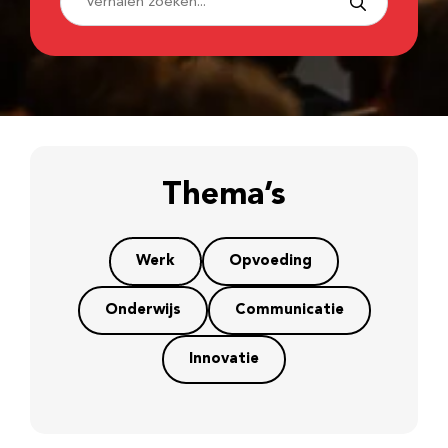
Thema’s
Werk
Opvoeding
Onderwijs
Communicatie
Innovatie