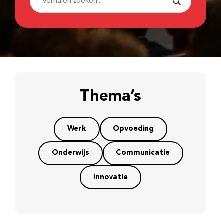
Thema’s
Werk
Opvoeding
Onderwijs
Communicatie
Innovatie