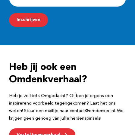
-
m
Inschrijven
a
i
l
a
d
Heb jij ook een
r
e
Omdenkverhaal?
s
Heb je zelf iets Omgedacht? Of ben je ergens een
inspirerend voorbeeld tegengekomen? Laat het ons
weten! Stuur een mailtje naar contact@omdenken.nl. We
krijgen geen genoeg van jullie hersenspinsels!