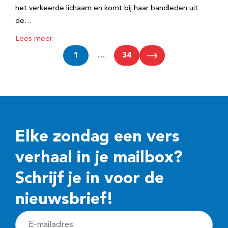
het verkeerde lichaam en komt bij haar bandleden uit
de…
Lees meer
1
…
34
Elke zondag een vers
verhaal in je mailbox?
Schrijf je in voor de
nieuwsbrief!
E