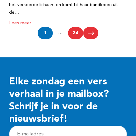
het verkeerde lichaam en komt bij haar bandleden uit
de…
Lees meer
1
…
34
Elke zondag een vers
verhaal in je mailbox?
Schrijf je in voor de
nieuwsbrief!
E