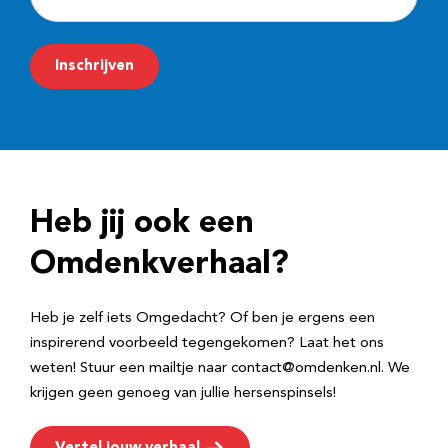
-
m
Inschrijven
a
i
l
a
d
Heb jij ook een
r
e
Omdenkverhaal?
s
Heb je zelf iets Omgedacht? Of ben je ergens een
inspirerend voorbeeld tegengekomen? Laat het ons
weten! Stuur een mailtje naar contact@omdenken.nl. We
krijgen geen genoeg van jullie hersenspinsels!