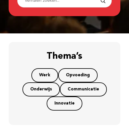
Thema’s
Werk
Opvoeding
Onderwijs
Communicatie
Innovatie