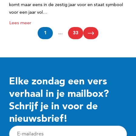
komt maar eens in de zestig jaar voor en staat symbool
voor een jaar vol…
Lees meer
1
…
33
Elke zondag een vers
verhaal in je mailbox?
Schrijf je in voor de
nieuwsbrief!
E