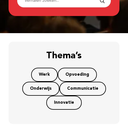
Thema’s
Werk
Opvoeding
Onderwijs
Communicatie
Innovatie