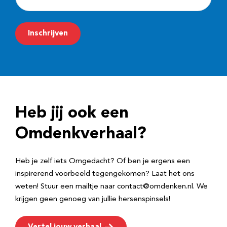
-
m
Inschrijven
a
i
l
a
d
Heb jij ook een
r
e
Omdenkverhaal?
s
Heb je zelf iets Omgedacht? Of ben je ergens een
inspirerend voorbeeld tegengekomen? Laat het ons
weten! Stuur een mailtje naar contact@omdenken.nl. We
krijgen geen genoeg van jullie hersenspinsels!