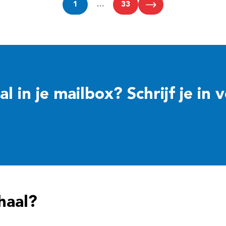
1
…
33
 in je mailbox? Schrijf je in 
haal?