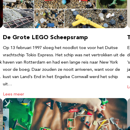
De Grote LEGO Scheepsramp
T
Op 13 februari 1997 sloeg het noodlot toe voor het Duitse
E
vrachtschip Tokio Express. Het schip was net vertrokken uit de
d
k
haven van Rotterdam en had een lange reis naar New York
’
voor de boeg. Daar zouden ze nooit arriveren, want voor de
j
…
kust van Land’s End in het Engelse Cornwall werd het schip
w
uit…
L
Lees meer