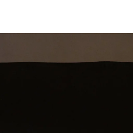
st
Theatershow
Training
Omdenkkrin