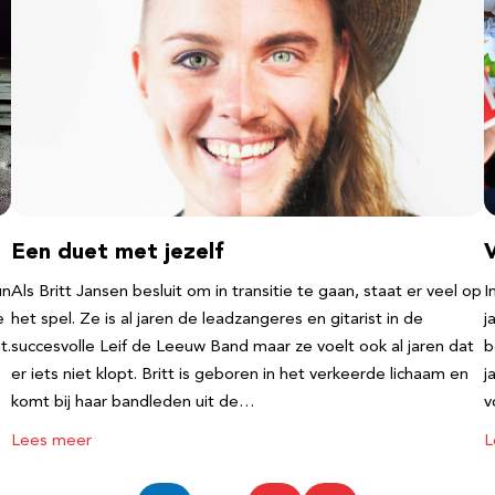
Een duet met jezelf
un
Als Britt Jansen besluit om in transitie te gaan, staat er veel op
I
e
het spel. Ze is al jaren de leadzangeres en gitarist in de
j
t.
succesvolle Leif de Leeuw Band maar ze voelt ook al jaren dat
b
er iets niet klopt. Britt is geboren in het verkeerde lichaam en
j
komt bij haar bandleden uit de…
v
Lees meer
L