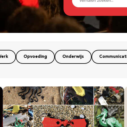
erk
Opvoeding
Onderwijs
Communicat