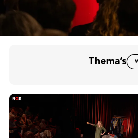
Thema’s
W