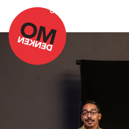
Over Omdenken
Podca