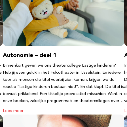
Autonomie – deel 1
b
Binnenkort geven we ons theatercollege Lastige kinderen?
I
e
Heb jij even geluk! in het Fulcotheater in IJsselstein. En iedere
h
keer als mensen die titel voorbij zien komen, krijgen we de
D
reactie “lastige kinderen bestaan niet!”. En dat klopt. De titel is
a
k
bewust prikkelend. Een tikkeltje provocatief misschien. Want in
o
onze boeken, zakelijke programma’s en theatercolleges over…
v
Lees meer
L