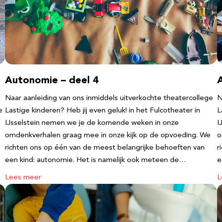
Autonomie – deel 4
Naar aanleiding van ons inmiddels uitverkochte theatercollege
N
e
Lastige kinderen? Heb jij even geluk! in het Fulcotheater in
L
IJsselstein nemen we je de komende weken in onze
I
omdenkverhalen graag mee in onze kijk op de opvoeding. We
o
richten ons op één van de meest belangrijke behoeften van
r
een kind: autonomie. Het is namelijk ook meteen de…
e
Lees meer
L