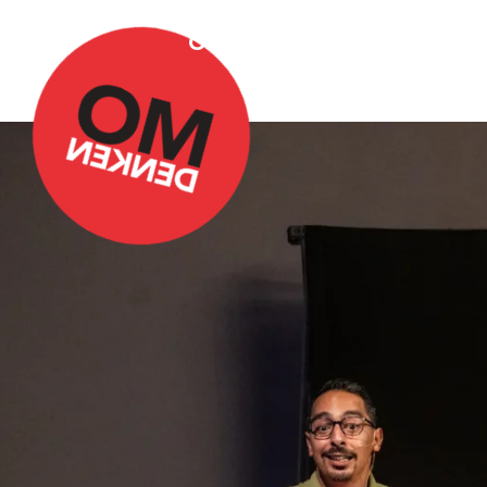
Over Omdenken
Podca