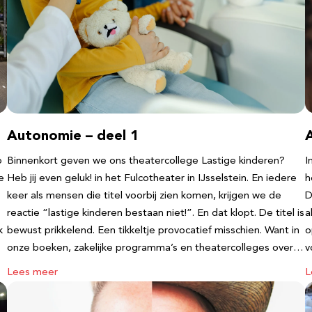
Autonomie – deel 1
b
Binnenkort geven we ons theatercollege Lastige kinderen?
I
e
Heb jij even geluk! in het Fulcotheater in IJsselstein. En iedere
h
keer als mensen die titel voorbij zien komen, krijgen we de
D
reactie “lastige kinderen bestaan niet!”. En dat klopt. De titel is
a
k
bewust prikkelend. Een tikkeltje provocatief misschien. Want in
o
onze boeken, zakelijke programma’s en theatercolleges over…
v
Lees meer
L