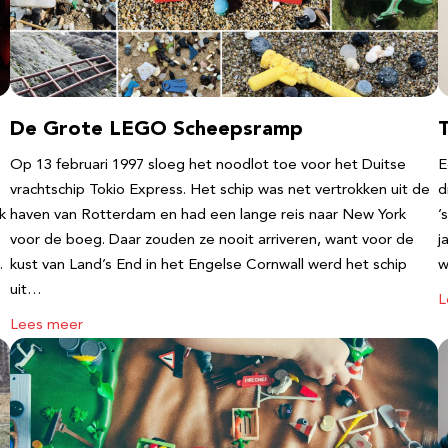
De Grote LEGO Scheepsramp
T
Op 13 februari 1997 sloeg het noodlot toe voor het Duitse
E
vrachtschip Tokio Express. Het schip was net vertrokken uit de
d
k
haven van Rotterdam en had een lange reis naar New York
’
voor de boeg. Daar zouden ze nooit arriveren, want voor de
j
…
kust van Land’s End in het Engelse Cornwall werd het schip
w
uit…
L
Lees meer