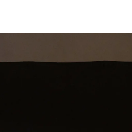
st
Theatershow
Training
Omdenkkrin