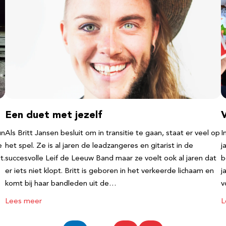
Een duet met jezelf
un
Als Britt Jansen besluit om in transitie te gaan, staat er veel op
I
e
het spel. Ze is al jaren de leadzangeres en gitarist in de
j
t.
succesvolle Leif de Leeuw Band maar ze voelt ook al jaren dat
b
er iets niet klopt. Britt is geboren in het verkeerde lichaam en
j
komt bij haar bandleden uit de…
v
Lees meer
L