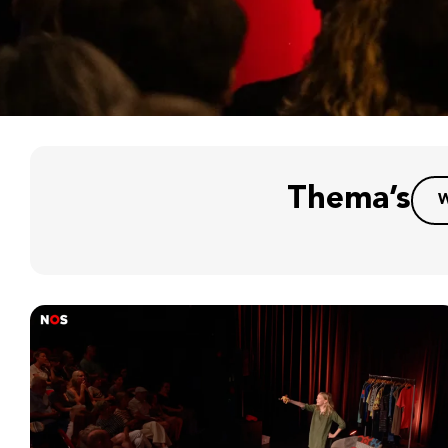
Thema’s
W