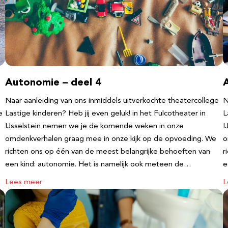
Autonomie – deel 4
Naar aanleiding van ons inmiddels uitverkochte theatercollege
N
e
Lastige kinderen? Heb jij even geluk! in het Fulcotheater in
L
IJsselstein nemen we je de komende weken in onze
I
omdenkverhalen graag mee in onze kijk op de opvoeding. We
o
richten ons op één van de meest belangrijke behoeften van
r
een kind: autonomie. Het is namelijk ook meteen de…
e
Lees meer
L