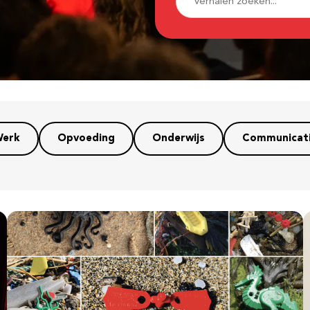
erk
Opvoeding
Onderwijs
Communicat