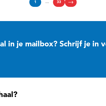
1
…
33
 in je mailbox? Schrijf je in 
haal?