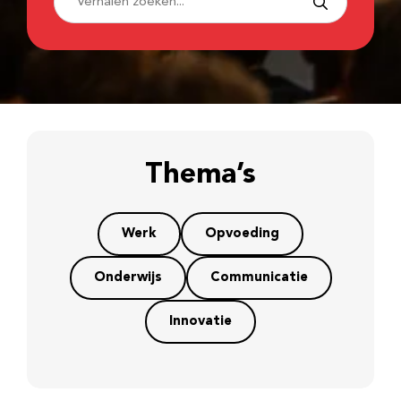
Thema’s
Werk
Opvoeding
Onderwijs
Communicatie
Innovatie