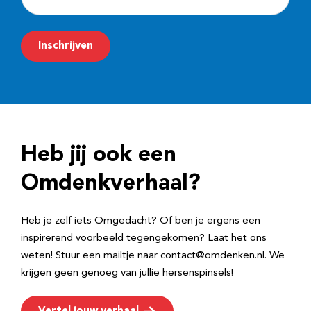
-
m
Inschrijven
a
i
l
a
d
Heb jij ook een
r
e
Omdenkverhaal?
s
Heb je zelf iets Omgedacht? Of ben je ergens een
inspirerend voorbeeld tegengekomen? Laat het ons
weten! Stuur een mailtje naar contact@omdenken.nl. We
krijgen geen genoeg van jullie hersenspinsels!