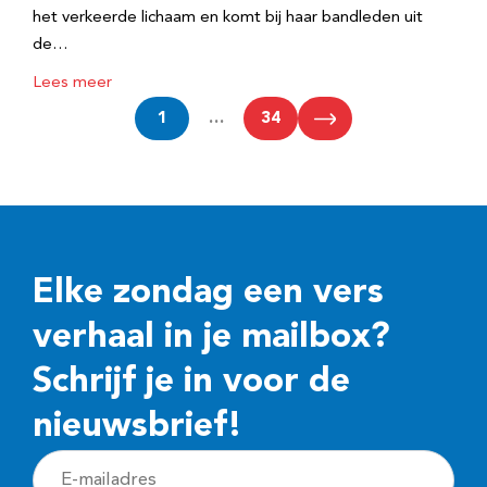
het verkeerde lichaam en komt bij haar bandleden uit
de…
Lees meer
1
…
34
Elke zondag een vers
verhaal in je mailbox?
Schrijf je in voor de
nieuwsbrief!
E