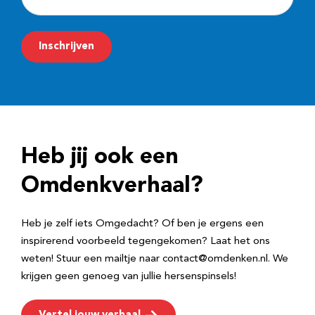
-
m
Inschrijven
a
i
l
a
d
Heb jij ook een
r
e
Omdenkverhaal?
s
Heb je zelf iets Omgedacht? Of ben je ergens een
inspirerend voorbeeld tegengekomen? Laat het ons
weten! Stuur een mailtje naar contact@omdenken.nl. We
krijgen geen genoeg van jullie hersenspinsels!