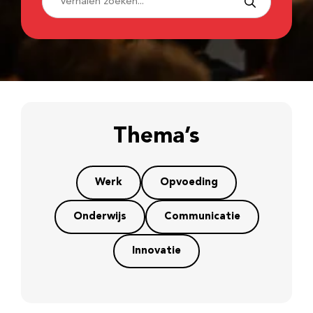
Thema’s
Werk
Opvoeding
Onderwijs
Communicatie
Innovatie