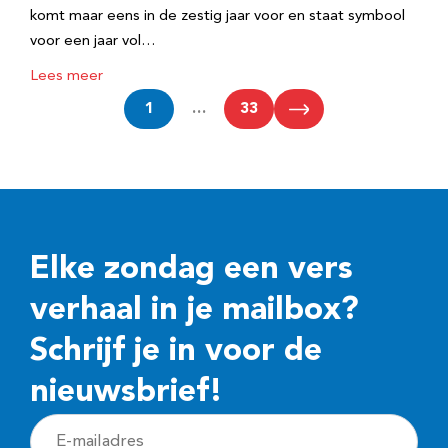
komt maar eens in de zestig jaar voor en staat symbool
voor een jaar vol…
Lees meer
1
…
33
Elke zondag een vers
verhaal in je mailbox?
Schrijf je in voor de
nieuwsbrief!
E