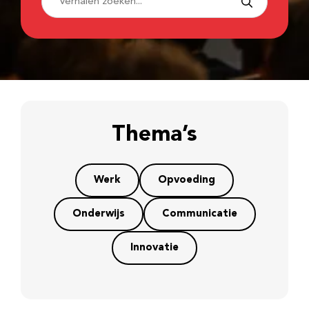
Thema’s
Werk
Opvoeding
Onderwijs
Communicatie
Innovatie