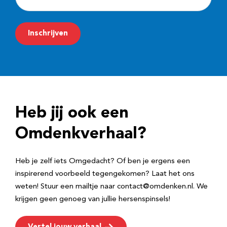
-
m
Inschrijven
a
i
l
a
d
Heb jij ook een
r
e
Omdenkverhaal?
s
Heb je zelf iets Omgedacht? Of ben je ergens een
inspirerend voorbeeld tegengekomen? Laat het ons
weten! Stuur een mailtje naar contact@omdenken.nl. We
krijgen geen genoeg van jullie hersenspinsels!