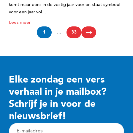
komt maar eens in de zestig jaar voor en staat symbool
voor een jaar vol…
Lees meer
1
…
33
Elke zondag een vers
verhaal in je mailbox?
Schrijf je in voor de
nieuwsbrief!
E