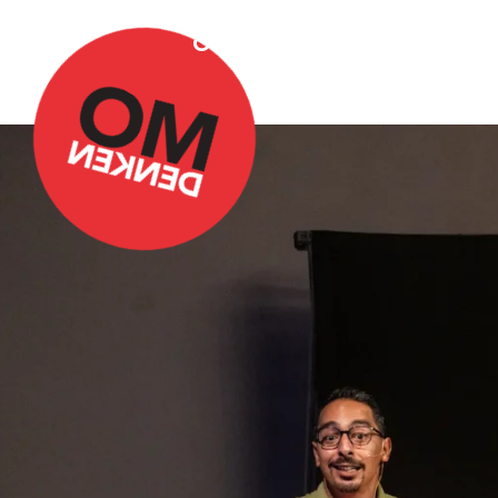
Over Omdenken
Podca