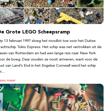
De Grote LEGO Scheepsramp
p 13 februari 1997 sloeg het noodlot toe voor het Duitse
rachtschip Tokio Express. Het schip was net vertrokken uit de
aven van Rotterdam en had een lange reis naar New York
oor de boeg. Daar zouden ze nooit arriveren, want voor de
ust van Land’s End in het Engelse Cornwall werd het schip
it…
ees meer