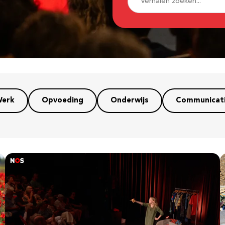
erk
Opvoeding
Onderwijs
Communicat