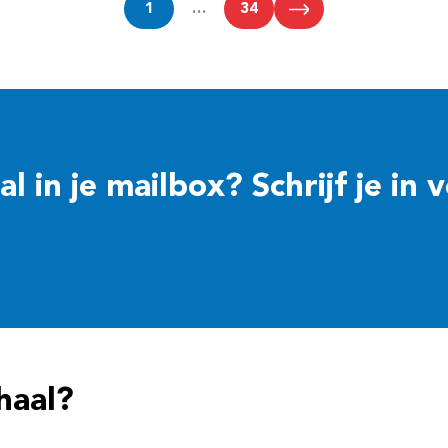
1
…
34
 in je mailbox? Schrijf je in 
haal?