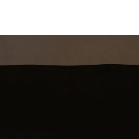
st
Theatershow
Training
Omdenkkrin