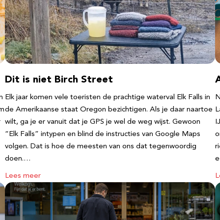
Dit is niet Birch Street
n
Elk jaar komen vele toeristen de prachtige waterval Elk Falls in
N
‘m
de Amerikaanse staat Oregon bezichtigen. Als je daar naartoe
L
r
wilt, ga je er vanuit dat je GPS je wel de weg wijst. Gewoon
I
“Elk Falls” intypen en blind de instructies van Google Maps
o
volgen. Dat is hoe de meesten van ons dat tegenwoordig
r
doen.…
e
Lees meer
L