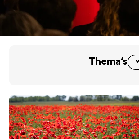
Thema’s
W