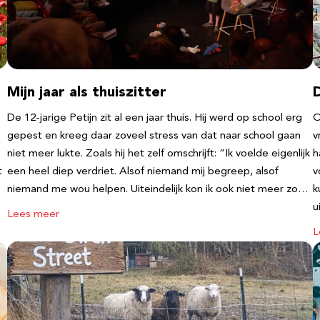
Mijn jaar als thuiszitter
De 12-jarige Petijn zit al een jaar thuis. Hij werd op school erg
O
gepest en kreeg daar zoveel stress van dat naar school gaan
v
niet meer lukte. Zoals hij het zelf omschrijft: “Ik voelde eigenlijk
h
t
een heel diep verdriet. Alsof niemand mij begreep, alsof
v
niemand me wou helpen. Uiteindelijk kon ik ook niet meer zo…
k
u
Lees meer
L