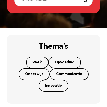
Thema’s
Werk
Opvoeding
Onderwijs
Communicatie
Innovatie