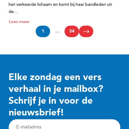
het verkeerde lichaam en komt bij haar bandleden uit
de…
Lees meer
1
…
34
Elke zondag een vers
verhaal in je mailbox?
Schrijf je in voor de
nieuwsbrief!
E