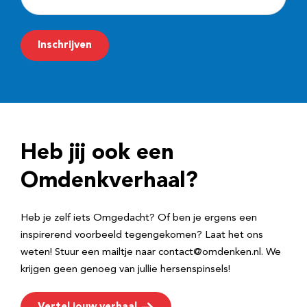
-
m
Inschrijven
a
i
l
a
d
Heb jij ook een
r
e
Omdenkverhaal?
s
Heb je zelf iets Omgedacht? Of ben je ergens een
inspirerend voorbeeld tegengekomen? Laat het ons
weten! Stuur een mailtje naar contact@omdenken.nl. We
krijgen geen genoeg van jullie hersenspinsels!