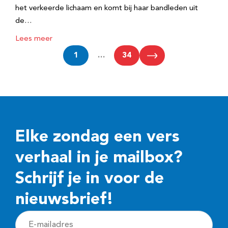
het verkeerde lichaam en komt bij haar bandleden uit
de…
Lees meer
1
…
34
Elke zondag een vers
verhaal in je mailbox?
Schrijf je in voor de
nieuwsbrief!
E