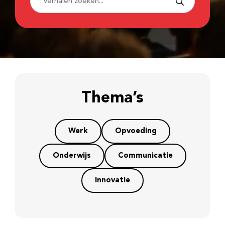
Thema’s
Werk
Opvoeding
Onderwijs
Communicatie
Innovatie