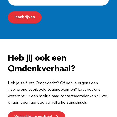
-
m
Inschrijven
a
i
l
a
d
Heb jij ook een
r
e
Omdenkverhaal?
s
Heb je zelf iets Omgedacht? Of ben je ergens een
inspirerend voorbeeld tegengekomen? Laat het ons
weten! Stuur een mailtje naar contact@omdenken.nl. We
krijgen geen genoeg van jullie hersenspinsels!