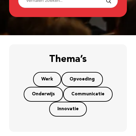
Thema’s
Werk
Opvoeding
Onderwijs
Communicatie
Innovatie