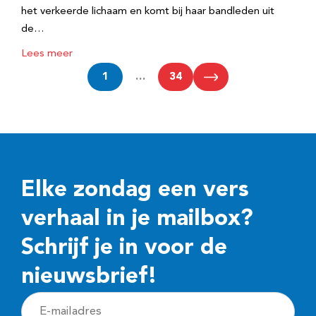
het verkeerde lichaam en komt bij haar bandleden uit
de…
Lees meer
1
…
34
Elke zondag een vers
verhaal in je mailbox?
Schrijf je in voor de
nieuwsbrief!
E