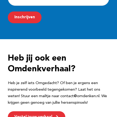
-
m
Inschrijven
a
i
l
a
d
Heb jij ook een
r
e
Omdenkverhaal?
s
Heb je zelf iets Omgedacht? Of ben je ergens een
inspirerend voorbeeld tegengekomen? Laat het ons
weten! Stuur een mailtje naar contact@omdenken.nl. We
krijgen geen genoeg van jullie hersenspinsels!