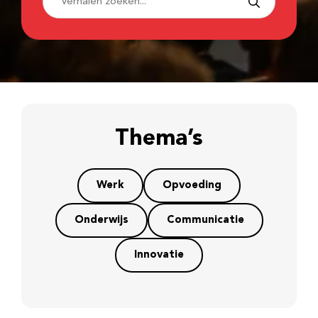
Thema’s
Werk
Opvoeding
Onderwijs
Communicatie
Innovatie