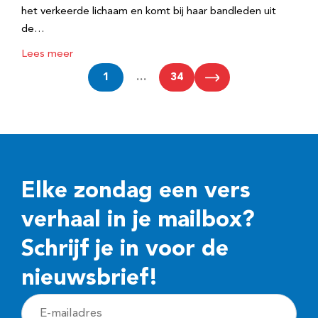
het verkeerde lichaam en komt bij haar bandleden uit
de…
Lees meer
1
…
34
Elke zondag een vers
verhaal in je mailbox?
Schrijf je in voor de
nieuwsbrief!
E