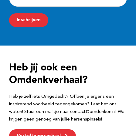
-
m
Inschrijven
a
i
l
a
d
Heb jij ook een
r
e
Omdenkverhaal?
s
Heb je zelf iets Omgedacht? Of ben je ergens een
inspirerend voorbeeld tegengekomen? Laat het ons
weten! Stuur een mailtje naar contact@omdenken.nl. We
krijgen geen genoeg van jullie hersenspinsels!