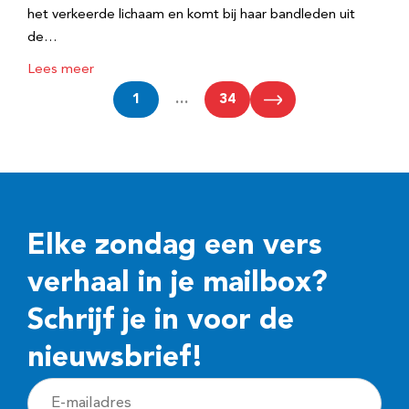
het verkeerde lichaam en komt bij haar bandleden uit
de…
Lees meer
1
…
34
Elke zondag een vers
verhaal in je mailbox?
Schrijf je in voor de
nieuwsbrief!
E