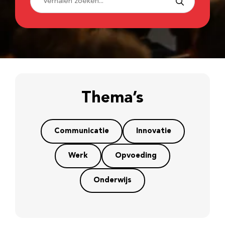
Thema’s
Communicatie
Innovatie
Werk
Opvoeding
Onderwijs