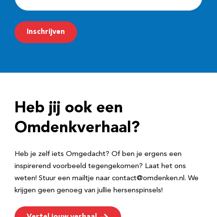
-
m
Inschrijven
a
i
l
a
d
Heb jij ook een
r
e
Omdenkverhaal?
s
Heb je zelf iets Omgedacht? Of ben je ergens een
inspirerend voorbeeld tegengekomen? Laat het ons
weten! Stuur een mailtje naar contact@omdenken.nl. We
krijgen geen genoeg van jullie hersenspinsels!