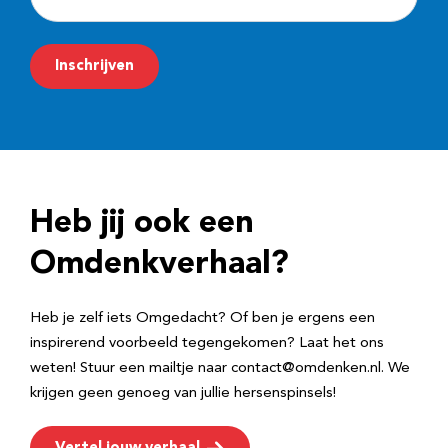
-
m
Inschrijven
a
i
l
a
d
Heb jij ook een
r
e
Omdenkverhaal?
s
Heb je zelf iets Omgedacht? Of ben je ergens een
inspirerend voorbeeld tegengekomen? Laat het ons
weten! Stuur een mailtje naar contact@omdenken.nl. We
krijgen geen genoeg van jullie hersenspinsels!