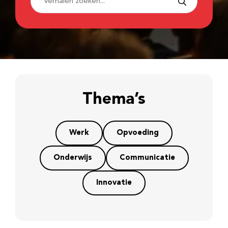
Thema’s
Werk
Opvoeding
Onderwijs
Communicatie
Innovatie