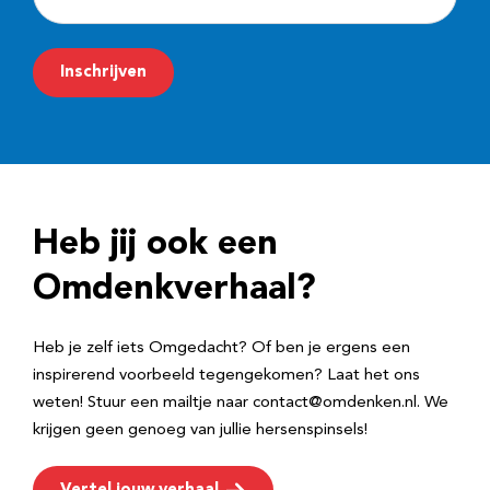
-
m
Inschrijven
a
i
l
a
d
Heb jij ook een
r
e
Omdenkverhaal?
s
Heb je zelf iets Omgedacht? Of ben je ergens een
inspirerend voorbeeld tegengekomen? Laat het ons
weten! Stuur een mailtje naar contact@omdenken.nl. We
krijgen geen genoeg van jullie hersenspinsels!