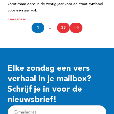
komt maar eens in de zestig jaar voor en staat symbool
voor een jaar vol…
Lees meer
1
…
33
Elke zondag een vers
verhaal in je mailbox?
Schrijf je in voor de
nieuwsbrief!
E