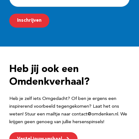
-
m
Inschrijven
a
i
l
a
d
Heb jij ook een
r
e
Omdenkverhaal?
s
Heb je zelf iets Omgedacht? Of ben je ergens een
inspirerend voorbeeld tegengekomen? Laat het ons
weten! Stuur een mailtje naar contact@omdenken.nl. We
krijgen geen genoeg van jullie hersenspinsels!