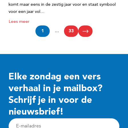
komt maar eens in de zestig jaar voor en staat symbool
voor een jaar vol…
Lees meer
1
…
33
Elke zondag een vers
verhaal in je mailbox?
Schrijf je in voor de
nieuwsbrief!
E