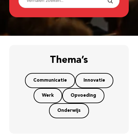
Thema’s
Communicatie
Innovatie
Werk
Opvoeding
Onderwijs