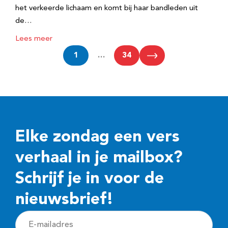
het verkeerde lichaam en komt bij haar bandleden uit
de…
Lees meer
1
…
34
Elke zondag een vers
verhaal in je mailbox?
Schrijf je in voor de
nieuwsbrief!
E