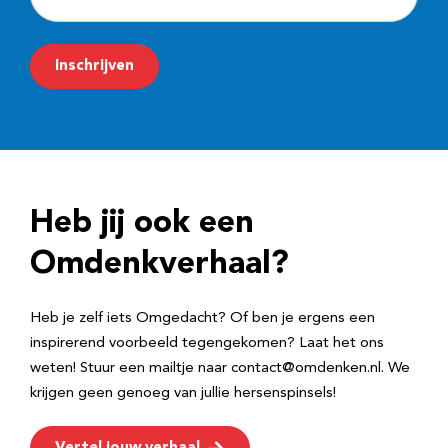
-
m
Inschrijven
a
i
l
a
d
Heb jij ook een
r
e
Omdenkverhaal?
s
Heb je zelf iets Omgedacht? Of ben je ergens een
inspirerend voorbeeld tegengekomen? Laat het ons
weten! Stuur een mailtje naar contact@omdenken.nl. We
krijgen geen genoeg van jullie hersenspinsels!