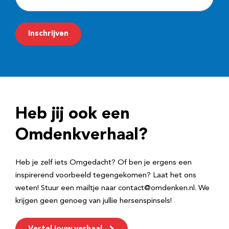
-
m
Inschrijven
a
i
l
a
d
Heb jij ook een
r
e
Omdenkverhaal?
s
Heb je zelf iets Omgedacht? Of ben je ergens een
inspirerend voorbeeld tegengekomen? Laat het ons
weten! Stuur een mailtje naar contact@omdenken.nl. We
krijgen geen genoeg van jullie hersenspinsels!