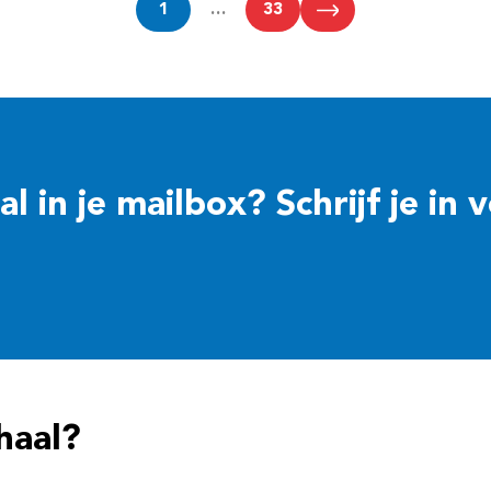
1
…
33
 in je mailbox? Schrijf je in 
haal?