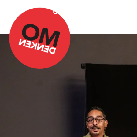
Over Omdenken
Podca