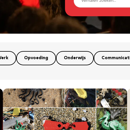
erk
Opvoeding
Onderwijs
Communicat