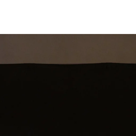
st
Theatershow
Training
Omdenkkrin