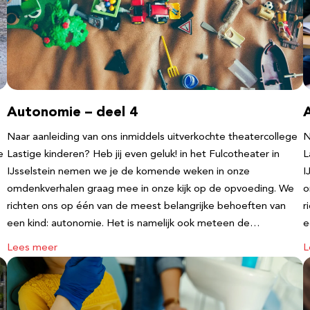
Autonomie – deel 4
Naar aanleiding van ons inmiddels uitverkochte theatercollege
N
e
Lastige kinderen? Heb jij even geluk! in het Fulcotheater in
L
IJsselstein nemen we je de komende weken in onze
I
omdenkverhalen graag mee in onze kijk op de opvoeding. We
o
richten ons op één van de meest belangrijke behoeften van
r
een kind: autonomie. Het is namelijk ook meteen de…
e
Lees meer
L