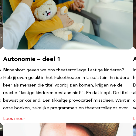
Autonomie – deel 1
b
Binnenkort geven we ons theatercollege Lastige kinderen?
I
e
Heb jij even geluk! in het Fulcotheater in IJsselstein. En iedere
h
keer als mensen die titel voorbij zien komen, krijgen we de
D
reactie “lastige kinderen bestaan niet!”. En dat klopt. De titel is
a
k
bewust prikkelend. Een tikkeltje provocatief misschien. Want in
o
onze boeken, zakelijke programma’s en theatercolleges over…
v
Lees meer
L