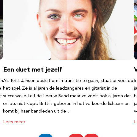
Een duet met jezelf
un
Als Britt Jansen besluit om in transitie te gaan, staat er veel op
I
e
het spel. Ze is al jaren de leadzangeres en gitarist in de
j
t.
succesvolle Leif de Leeuw Band maar ze voelt ook al jaren dat
b
er iets niet klopt. Britt is geboren in het verkeerde lichaam en
j
komt bij haar bandleden uit de…
v
Lees meer
L