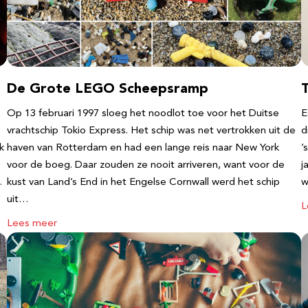
De Grote LEGO Scheepsramp
T
Op 13 februari 1997 sloeg het noodlot toe voor het Duitse
E
vrachtschip Tokio Express. Het schip was net vertrokken uit de
d
k
haven van Rotterdam en had een lange reis naar New York
’
voor de boeg. Daar zouden ze nooit arriveren, want voor de
j
…
kust van Land’s End in het Engelse Cornwall werd het schip
w
uit…
L
Lees meer