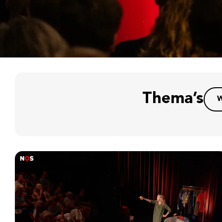
Thema’s
W