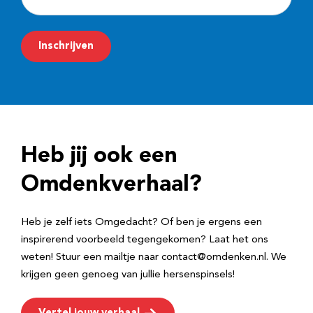
-
m
Inschrijven
a
i
l
a
d
Heb jij ook een
r
e
Omdenkverhaal?
s
Heb je zelf iets Omgedacht? Of ben je ergens een
inspirerend voorbeeld tegengekomen? Laat het ons
weten! Stuur een mailtje naar contact@omdenken.nl. We
krijgen geen genoeg van jullie hersenspinsels!