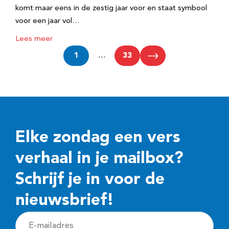
komt maar eens in de zestig jaar voor en staat symbool
voor een jaar vol…
Lees meer
1
…
33
Elke zondag een vers
verhaal in je mailbox?
Schrijf je in voor de
nieuwsbrief!
E