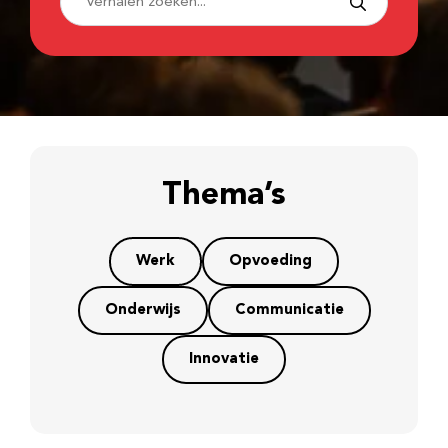
Thema’s
Werk
Opvoeding
Onderwijs
Communicatie
Innovatie