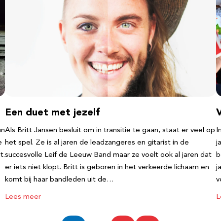
Een duet met jezelf
un
Als Britt Jansen besluit om in transitie te gaan, staat er veel op
I
e
het spel. Ze is al jaren de leadzangeres en gitarist in de
j
t.
succesvolle Leif de Leeuw Band maar ze voelt ook al jaren dat
b
er iets niet klopt. Britt is geboren in het verkeerde lichaam en
j
komt bij haar bandleden uit de…
v
Lees meer
L