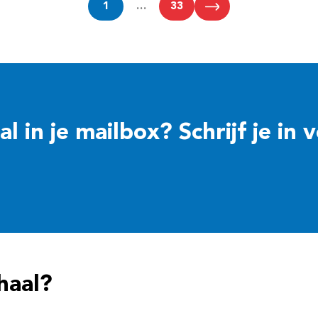
1
…
33
 in je mailbox? Schrijf je in 
haal?