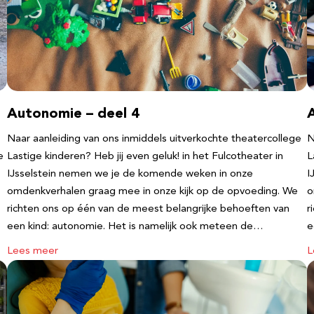
Autonomie – deel 4
Naar aanleiding van ons inmiddels uitverkochte theatercollege
N
e
Lastige kinderen? Heb jij even geluk! in het Fulcotheater in
L
IJsselstein nemen we je de komende weken in onze
I
omdenkverhalen graag mee in onze kijk op de opvoeding. We
o
richten ons op één van de meest belangrijke behoeften van
r
een kind: autonomie. Het is namelijk ook meteen de…
e
Lees meer
L