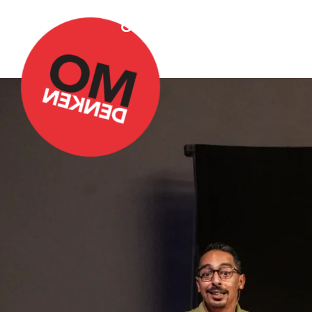
Over Omdenken
Podca