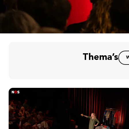
Thema’s
W