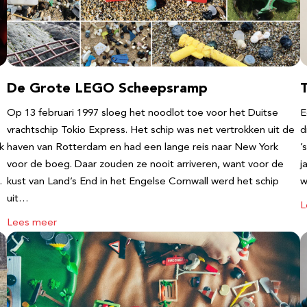
De Grote LEGO Scheepsramp
T
Op 13 februari 1997 sloeg het noodlot toe voor het Duitse
E
vrachtschip Tokio Express. Het schip was net vertrokken uit de
d
k
haven van Rotterdam en had een lange reis naar New York
’
voor de boeg. Daar zouden ze nooit arriveren, want voor de
j
…
kust van Land’s End in het Engelse Cornwall werd het schip
w
uit…
L
Lees meer