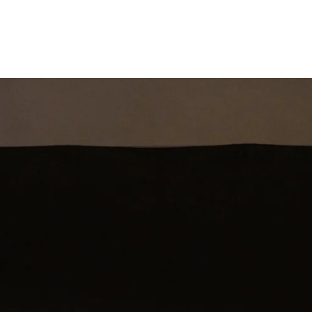
st
Theatershow
Training
Omdenkkrin