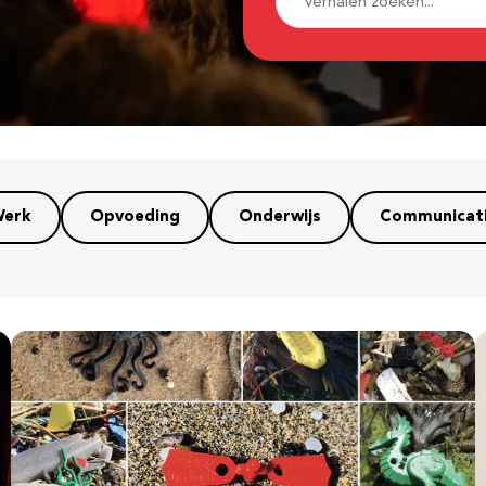
erk
Opvoeding
Onderwijs
Communicat