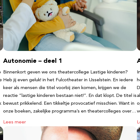
Autonomie – deel 1
b
Binnenkort geven we ons theatercollege Lastige kinderen?
I
e
Heb jij even geluk! in het Fulcotheater in IJsselstein. En iedere
h
keer als mensen die titel voorbij zien komen, krijgen we de
D
reactie “lastige kinderen bestaan niet!”. En dat klopt. De titel is
a
k
bewust prikkelend. Een tikkeltje provocatief misschien. Want in
o
onze boeken, zakelijke programma’s en theatercolleges over…
v
Lees meer
L