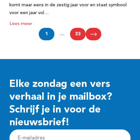
komt maar eens in de zestig jaar voor en staat symbool
voor een jaar vol…
Lees meer
1
…
33
Elke zondag een vers
verhaal in je mailbox?
Schrijf je in voor de
nieuwsbrief!
E