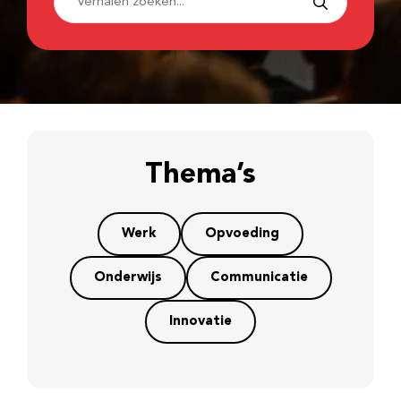
Thema’s
Werk
Opvoeding
Onderwijs
Communicatie
Innovatie