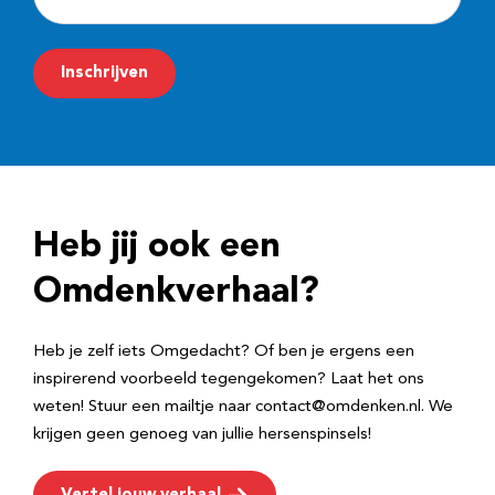
-
m
Inschrijven
a
i
l
a
d
Heb jij ook een
r
e
Omdenkverhaal?
s
Heb je zelf iets Omgedacht? Of ben je ergens een
inspirerend voorbeeld tegengekomen? Laat het ons
weten! Stuur een mailtje naar contact@omdenken.nl. We
krijgen geen genoeg van jullie hersenspinsels!