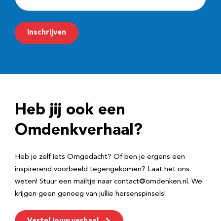
-
m
Inschrijven
a
i
l
a
d
Heb jij ook een
r
e
Omdenkverhaal?
s
Heb je zelf iets Omgedacht? Of ben je ergens een
inspirerend voorbeeld tegengekomen? Laat het ons
weten! Stuur een mailtje naar contact@omdenken.nl. We
krijgen geen genoeg van jullie hersenspinsels!