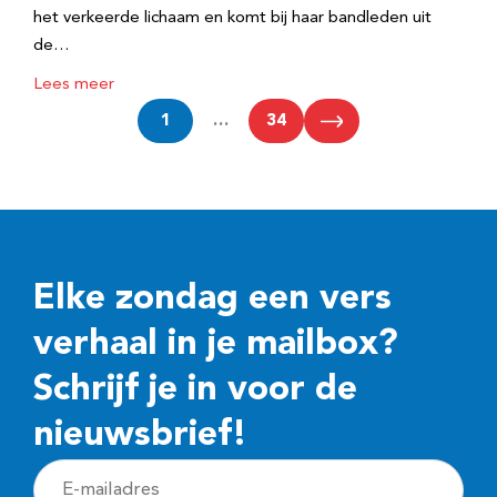
het verkeerde lichaam en komt bij haar bandleden uit
de…
Lees meer
1
…
34
Elke zondag een vers
verhaal in je mailbox?
Schrijf je in voor de
nieuwsbrief!
E