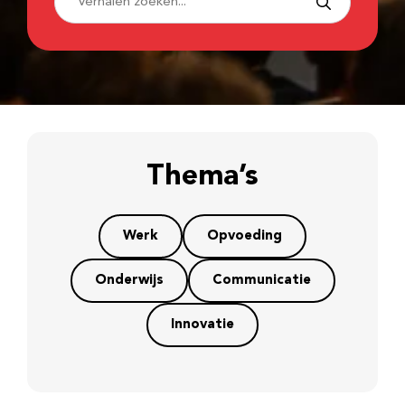
Thema’s
Werk
Opvoeding
Onderwijs
Communicatie
Innovatie