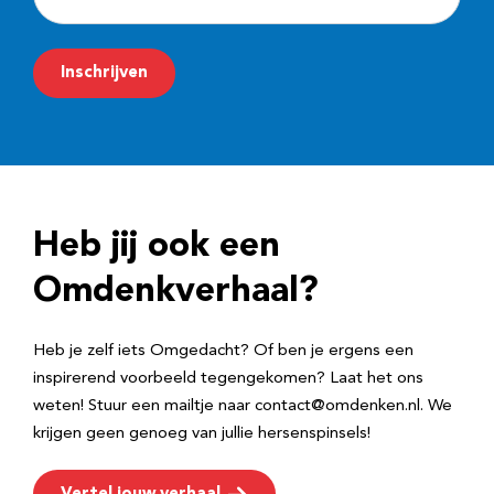
-
m
Inschrijven
a
i
l
a
d
Heb jij ook een
r
e
Omdenkverhaal?
s
Heb je zelf iets Omgedacht? Of ben je ergens een
inspirerend voorbeeld tegengekomen? Laat het ons
weten! Stuur een mailtje naar contact@omdenken.nl. We
krijgen geen genoeg van jullie hersenspinsels!