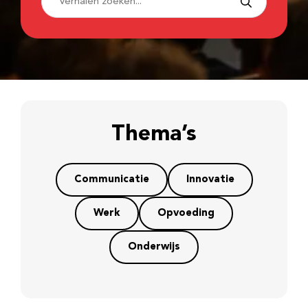
Thema’s
Communicatie
Innovatie
Werk
Opvoeding
Onderwijs