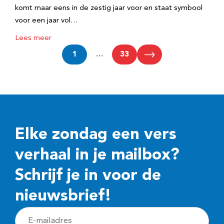
komt maar eens in de zestig jaar voor en staat symbool
voor een jaar vol…
Lees meer
1
…
33
Elke zondag een vers
verhaal in je mailbox?
Schrijf je in voor de
nieuwsbrief!
E