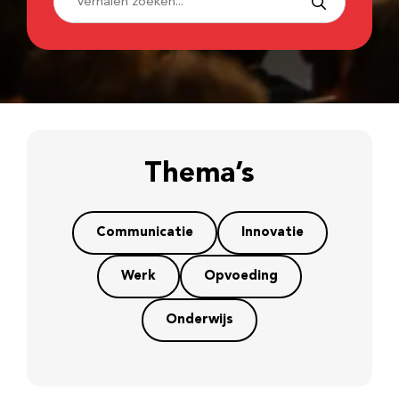
Thema’s
Communicatie
Innovatie
Werk
Opvoeding
Onderwijs