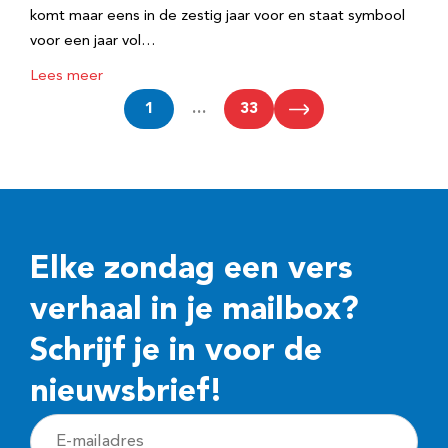
komt maar eens in de zestig jaar voor en staat symbool
voor een jaar vol…
Lees meer
1
…
33
Elke zondag een vers
verhaal in je mailbox?
Schrijf je in voor de
nieuwsbrief!
E