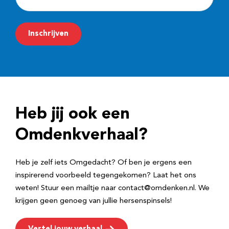
-
m
Inschrijven
a
i
l
a
d
Heb jij ook een
r
e
Omdenkverhaal?
s
Heb je zelf iets Omgedacht? Of ben je ergens een
inspirerend voorbeeld tegengekomen? Laat het ons
weten! Stuur een mailtje naar contact@omdenken.nl. We
krijgen geen genoeg van jullie hersenspinsels!