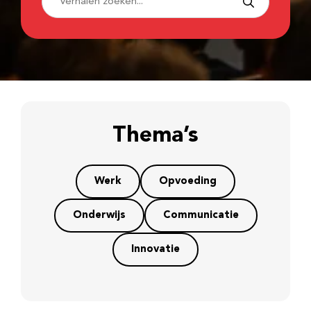
Thema’s
Werk
Opvoeding
Onderwijs
Communicatie
Innovatie