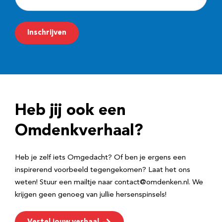
-
m
Inschrijven
a
i
l
a
d
Heb jij ook een
r
e
Omdenkverhaal?
s
Heb je zelf iets Omgedacht? Of ben je ergens een
inspirerend voorbeeld tegengekomen? Laat het ons
weten! Stuur een mailtje naar contact@omdenken.nl. We
krijgen geen genoeg van jullie hersenspinsels!