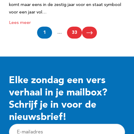
komt maar eens in de zestig jaar voor en staat symbool
voor een jaar vol…
Lees meer
1
…
33
Elke zondag een vers
verhaal in je mailbox?
Schrijf je in voor de
nieuwsbrief!
E