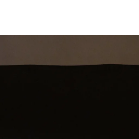
st
Theatershow
Training
Omdenkkrin