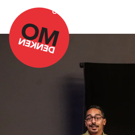
Over Omdenken
Podca