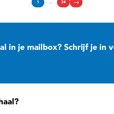
1
…
34
 in je mailbox? Schrijf je in 
haal?