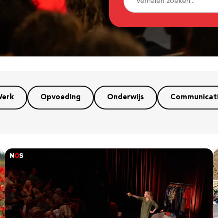
erk
Opvoeding
Onderwijs
Communicat