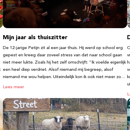
Mijn jaar als thuiszitter
De 12-jarige Petijn zit al een jaar thuis. Hij werd op school erg
O
gepest en kreeg daar zoveel stress van dat naar school gaan
v
niet meer lukte. Zoals hij het zelf omschrijft: “Ik voelde eigenlijk
h
t
een heel diep verdriet. Alsof niemand mij begreep, alsof
v
niemand me wou helpen. Uiteindelijk kon ik ook niet meer zo…
k
u
Lees meer
L