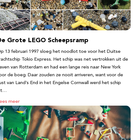
De Grote LEGO Scheepsramp
p 13 februari 1997 sloeg het noodlot toe voor het Duitse
rachtschip Tokio Express. Het schip was net vertrokken uit de
aven van Rotterdam en had een lange reis naar New York
oor de boeg. Daar zouden ze nooit arriveren, want voor de
ust van Land’s End in het Engelse Cornwall werd het schip
it…
ees meer