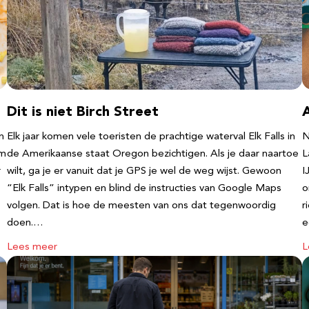
Dit is niet Birch Street
n
Elk jaar komen vele toeristen de prachtige waterval Elk Falls in
N
‘m
de Amerikaanse staat Oregon bezichtigen. Als je daar naartoe
L
r
wilt, ga je er vanuit dat je GPS je wel de weg wijst. Gewoon
I
“Elk Falls” intypen en blind de instructies van Google Maps
o
volgen. Dat is hoe de meesten van ons dat tegenwoordig
r
doen.…
e
Lees meer
L