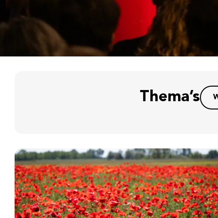
Thema’s
W