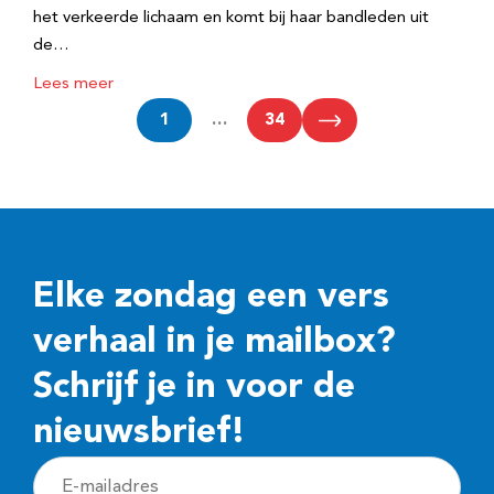
het verkeerde lichaam en komt bij haar bandleden uit
de…
Lees meer
1
…
34
Elke zondag een vers
verhaal in je mailbox?
Schrijf je in voor de
nieuwsbrief!
E