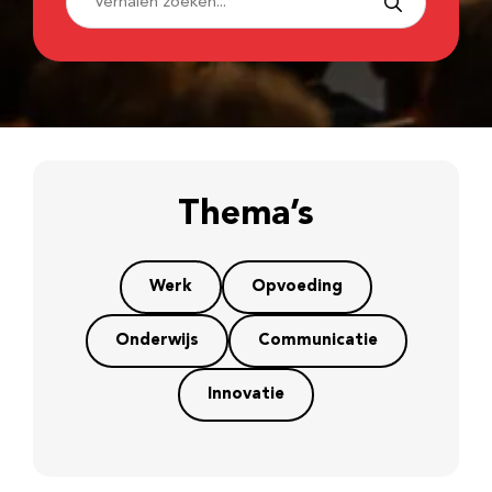
Thema’s
Werk
Opvoeding
Onderwijs
Communicatie
Innovatie