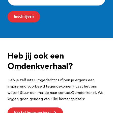
-
m
Inschrijven
a
i
l
a
d
Heb jij ook een
r
e
Omdenkverhaal?
s
Heb je zelf iets Omgedacht? Of ben je ergens een
inspirerend voorbeeld tegengekomen? Laat het ons
weten! Stuur een mailtje naar contact@omdenken.nl. We
krijgen geen genoeg van jullie hersenspinsels!