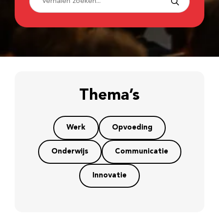
Thema’s
Werk
Opvoeding
Onderwijs
Communicatie
Innovatie