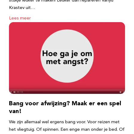
stukje leuker te maken! Leuker dan repareren Vanyu
Krastev uit…
Lees meer
Bang voor afwijzing? Maak er een spel
van!
We zijn allemaal wel ergens bang voor. Voor reizen met
het vliegtuig. Of spinnen. Een enge man onder je bed. Of