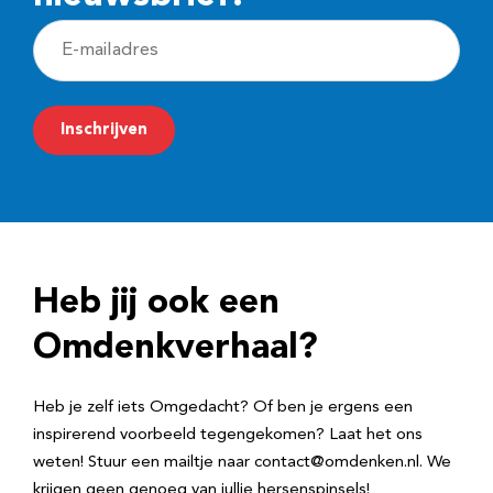
E
-
m
Inschrijven
a
i
l
a
d
Heb jij ook een
r
e
Omdenkverhaal?
s
Heb je zelf iets Omgedacht? Of ben je ergens een
inspirerend voorbeeld tegengekomen? Laat het ons
weten! Stuur een mailtje naar contact@omdenken.nl. We
krijgen geen genoeg van jullie hersenspinsels!