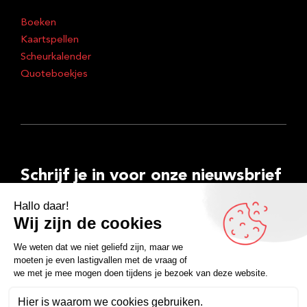
Boeken
Kaartspellen
Scheurkalender
Quoteboekjes
Schrijf je in voor onze nieuwsbrief
E-
mailadres
Inschrijven
Facebook
Instagram
LinkedIn
YouTube
Spotify