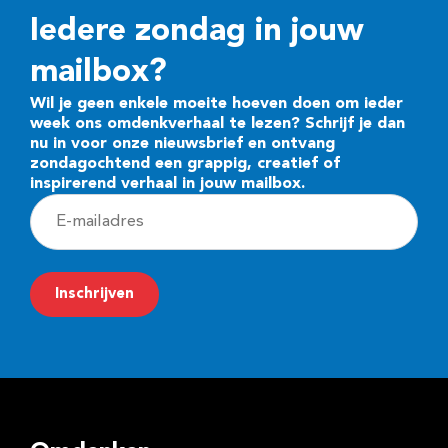
Iedere zondag in jouw
mailbox?
Wil je geen enkele moeite hoeven doen om ieder
week ons omdenkverhaal te lezen? Schrijf je dan
nu in voor onze nieuwsbrief en ontvang
zondagochtend een grappig, creatief of
inspirerend verhaal in jouw mailbox.
E
-
m
Inschrijven
a
i
l
a
d