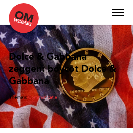
Dolce & Gabbana
zeggen: boycot Dolce &
Gabbana
Thema’s:
Communicatie