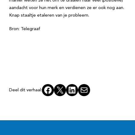
manier weten ze het om te draaien naar veel (positieve)
aandacht voor hun merk en verdienen ze er ook nog aan.
Knap staaltje etaleren van je probleem.
Bron: Telegraaf
Facebook
X
LinkedIn
E-mail
Deel dit verhaal: