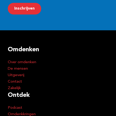
m
Inschrijven
a
i
l
a
d
Omdenken
r
e
Over omdenken
s
De mensen
Uitgeverij
Contact
Zakelijk
Ontdek
Podcast
Omdenkkringen