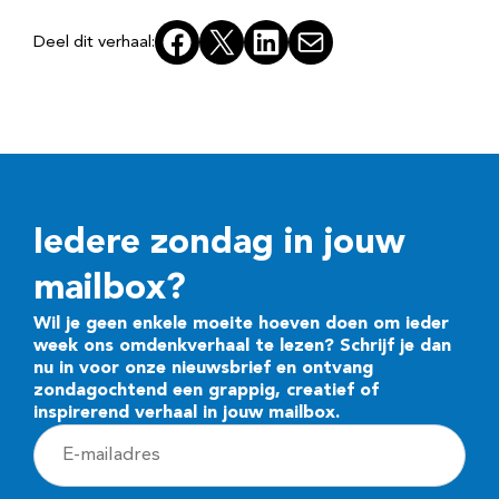
Facebook
X
LinkedIn
E-mail
Deel dit verhaal:
Iedere zondag in jouw
mailbox?
Wil je geen enkele moeite hoeven doen om ieder
week ons omdenkverhaal te lezen? Schrijf je dan
nu in voor onze nieuwsbrief en ontvang
zondagochtend een grappig, creatief of
inspirerend verhaal in jouw mailbox.
E
-