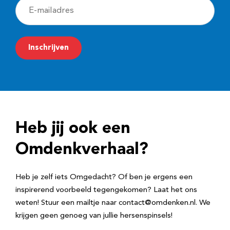
E
-
m
Inschrijven
a
i
l
a
d
Heb jij ook een
r
e
Omdenkverhaal?
s
Heb je zelf iets Omgedacht? Of ben je ergens een
inspirerend voorbeeld tegengekomen? Laat het ons
weten! Stuur een mailtje naar contact@omdenken.nl. We
krijgen geen genoeg van jullie hersenspinsels!