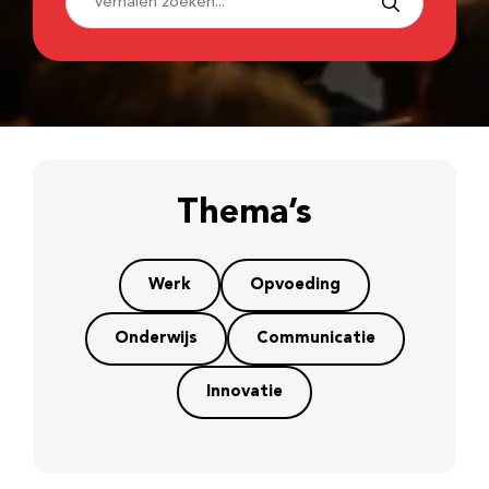
Thema’s
Werk
Opvoeding
Onderwijs
Communicatie
Innovatie