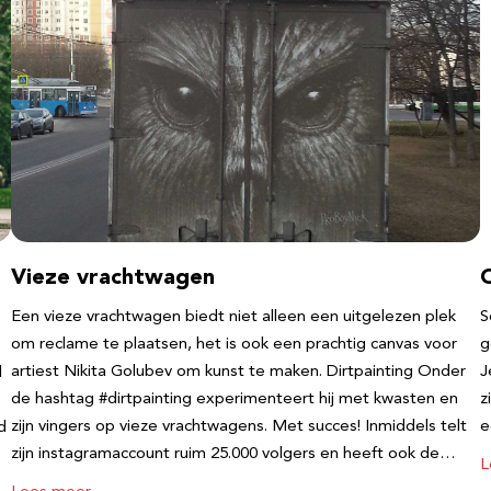
Vieze vrachtwagen
Een vieze vrachtwagen biedt niet alleen een uitgelezen plek
S
om reclame te plaatsen, het is ook een prachtig canvas voor
g
artiest Nikita Golubev om kunst te maken. Dirtpainting Onder
J
l
de hashtag #dirtpainting experimenteert hij met kwasten en
z
zijn vingers op vieze vrachtwagens. Met succes! Inmiddels telt
e
d
zijn instagramaccount ruim 25.000 volgers en heeft ook de…
L