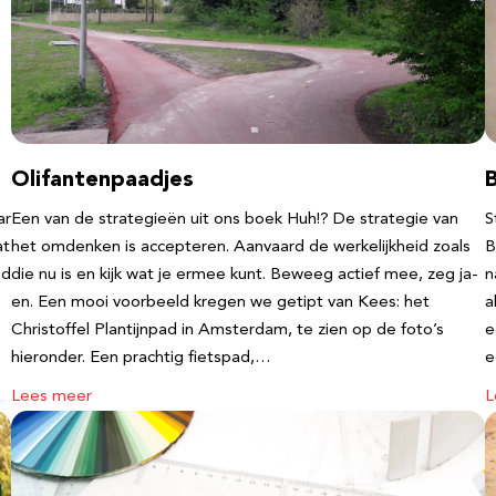
Olifantenpaadjes
ar
Een van de strategieën uit ons boek Huh!? De strategie van
S
at
het omdenken is accepteren. Aanvaard de werkelijkheid zoals
B
nd
die nu is en kijk wat je ermee kunt. Beweeg actief mee, zeg ja-
n
en. Een mooi voorbeeld kregen we getipt van Kees: het
a
Christoffel Plantijnpad in Amsterdam, te zien op de foto’s
e
hieronder. Een prachtig fietspad,…
Lees meer
L