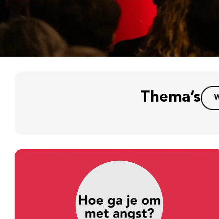
Thema’s
W