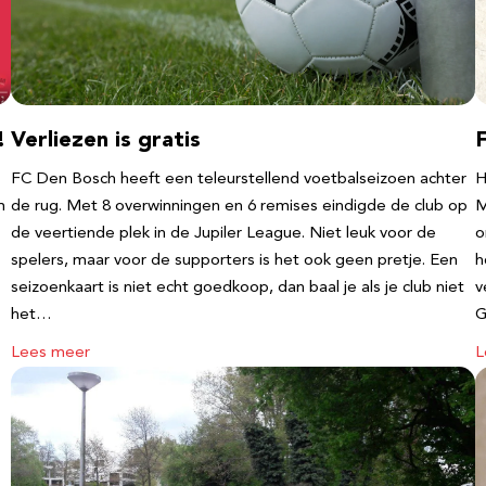
!
Verliezen is gratis
FC Den Bosch heeft een teleurstellend voetbalseizoen achter
H
m
de rug. Met 8 overwinningen en 6 remises eindigde de club op
M
de veertiende plek in de Jupiler League. Niet leuk voor de
o
spelers, maar voor de supporters is het ook geen pretje. Een
h
seizoenkaart is niet echt goedkoop, dan baal je als je club niet
v
het…
G
Lees meer
L