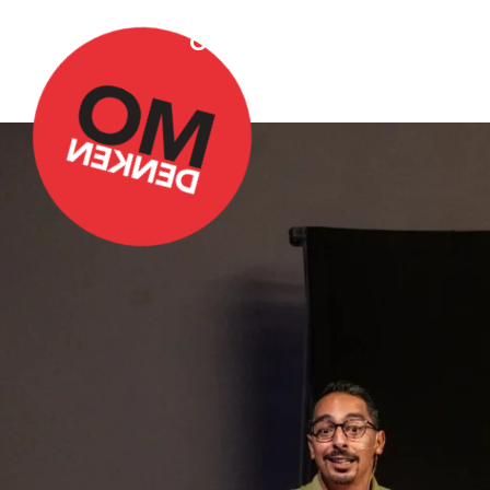
Over Omdenken
Podca