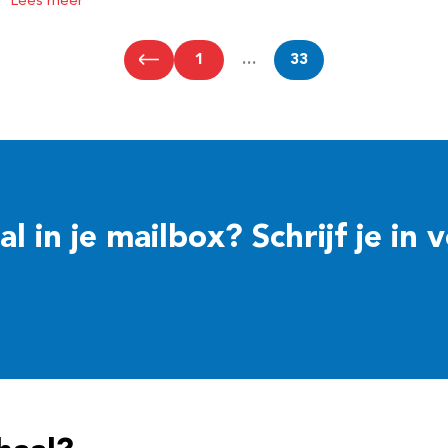
Lees meer
1
…
33
 in je mailbox? Schrijf je in 