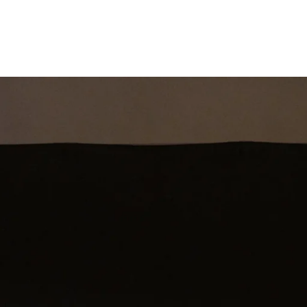
st
Theatershow
Training
Omdenkkrin