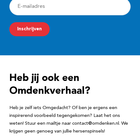
E
-
m
Inschrijven
a
i
l
a
d
Heb jij ook een
r
e
Omdenkverhaal?
s
Heb je zelf iets Omgedacht? Of ben je ergens een
inspirerend voorbeeld tegengekomen? Laat het ons
weten! Stuur een mailtje naar contact@omdenken.nl. We
krijgen geen genoeg van jullie hersenspinsels!