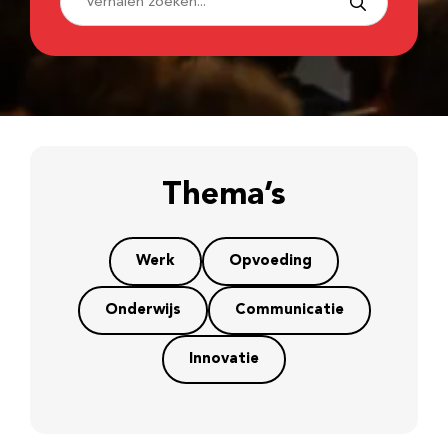
Thema’s
Werk
Opvoeding
Onderwijs
Communicatie
Innovatie