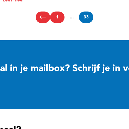
Lees meer
1
…
33
 in je mailbox? Schrijf je in 