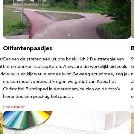
Olifantenpaadjes
ar
Een van de strategieën uit ons boek Huh!? De strategie van
S
at
het omdenken is accepteren. Aanvaard de werkelijkheid zoals
B
nd
die nu is en kijk wat je ermee kunt. Beweeg actief mee, zeg ja-
n
en. Een mooi voorbeeld kregen we getipt van Kees: het
a
Christoffel Plantijnpad in Amsterdam, te zien op de foto’s
e
hieronder. Een prachtig fietspad,…
Lees meer
L