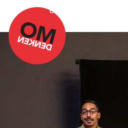
Over Omdenken
Podca