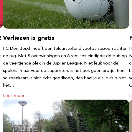
!
Verliezen is gratis
FC Den Bosch heeft een teleurstellend voetbalseizoen achter
H
m
de rug. Met 8 overwinningen en 6 remises eindigde de club op
M
de veertiende plek in de Jupiler League. Niet leuk voor de
o
spelers, maar voor de supporters is het ook geen pretje. Een
h
seizoenkaart is niet echt goedkoop, dan baal je als je club niet
v
het…
G
Lees meer
L