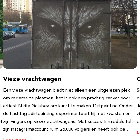
Vieze vrachtwagen
Een vieze vrachtwagen biedt niet alleen een uitgelezen plek
S
om reclame te plaatsen, het is ook een prachtig canvas voor
g
artiest Nikita Golubev om kunst te maken. Dirtpainting Onder
J
l
de hashtag #dirtpainting experimenteert hij met kwasten en
z
zijn vingers op vieze vrachtwagens. Met succes! Inmiddels telt
e
d
zijn instagramaccount ruim 25.000 volgers en heeft ook de…
L