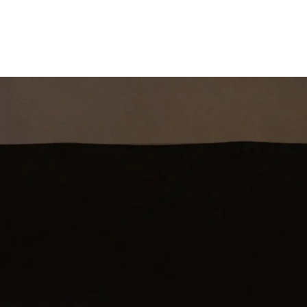
st
Theatershow
Training
Omdenkkrin