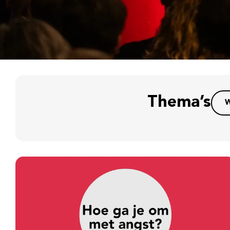
Thema’s
W