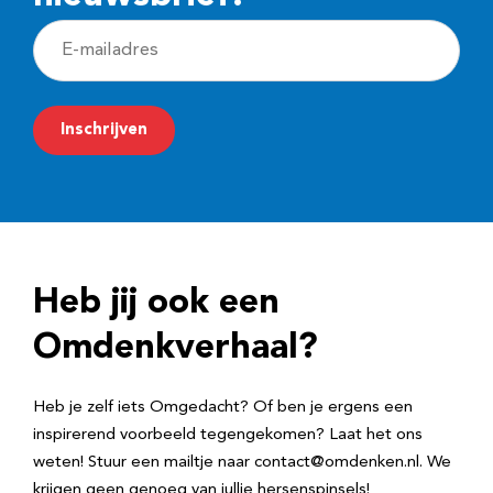
E
-
m
Inschrijven
a
i
l
a
d
Heb jij ook een
r
e
Omdenkverhaal?
s
Heb je zelf iets Omgedacht? Of ben je ergens een
inspirerend voorbeeld tegengekomen? Laat het ons
weten! Stuur een mailtje naar contact@omdenken.nl. We
krijgen geen genoeg van jullie hersenspinsels!