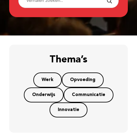
Thema’s
Werk
Opvoeding
Onderwijs
Communicatie
Innovatie