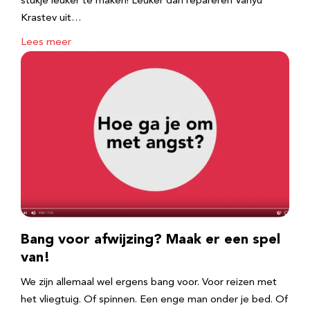
stukje leuker te maken! Leuker dan repareren Vanyu
Krastev uit…
Lees meer
Bang voor afwijzing? Maak er een spel
van!
We zijn allemaal wel ergens bang voor. Voor reizen met
het vliegtuig. Of spinnen. Een enge man onder je bed. Of