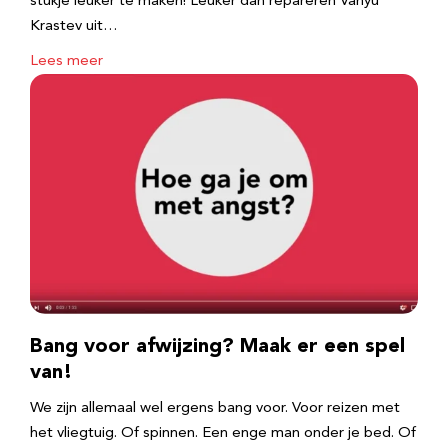
stukje leuker te maken! Leuker dan repareren Vanyu
Krastev uit…
Lees meer
Bang voor afwijzing? Maak er een spel
van!
We zijn allemaal wel ergens bang voor. Voor reizen met
het vliegtuig. Of spinnen. Een enge man onder je bed. Of