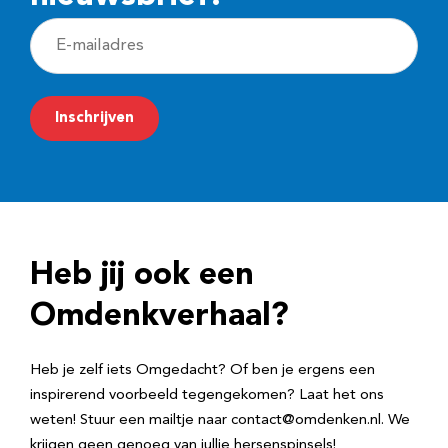
E
-
m
Inschrijven
a
i
l
a
d
Heb jij ook een
r
e
Omdenkverhaal?
s
Heb je zelf iets Omgedacht? Of ben je ergens een
inspirerend voorbeeld tegengekomen? Laat het ons
weten! Stuur een mailtje naar contact@omdenken.nl. We
krijgen geen genoeg van jullie hersenspinsels!