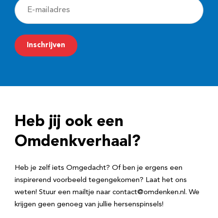
E
-
m
Inschrijven
a
i
l
a
d
Heb jij ook een
r
e
Omdenkverhaal?
s
Heb je zelf iets Omgedacht? Of ben je ergens een
inspirerend voorbeeld tegengekomen? Laat het ons
weten! Stuur een mailtje naar contact@omdenken.nl. We
krijgen geen genoeg van jullie hersenspinsels!