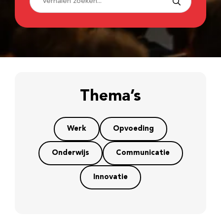
Thema’s
Werk
Opvoeding
Onderwijs
Communicatie
Innovatie