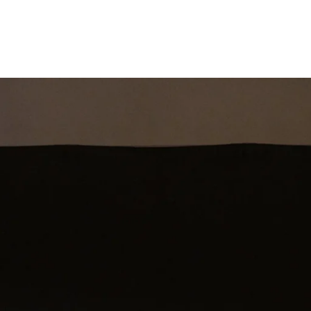
st
Theatershow
Training
Omdenkkrin