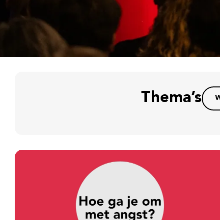
Thema’s
W