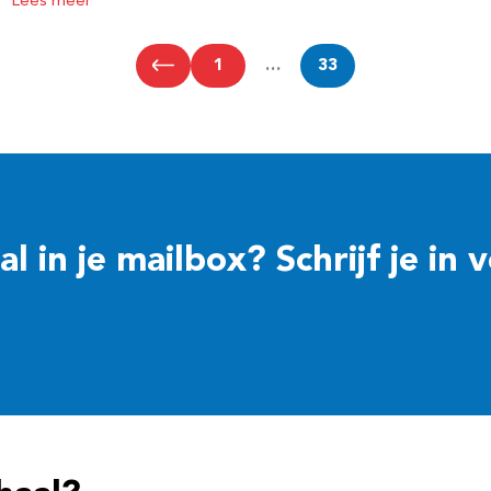
Lees meer
1
…
33
 in je mailbox? Schrijf je in 