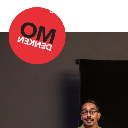
Over Omdenken
Podca