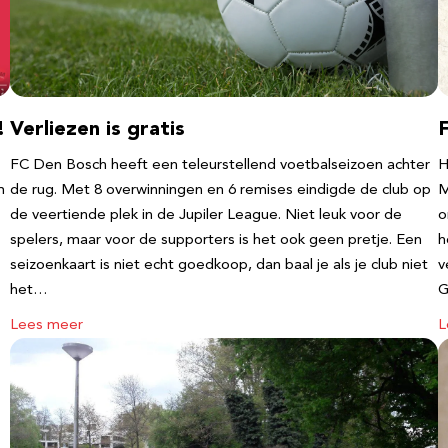
!
Verliezen is gratis
FC Den Bosch heeft een teleurstellend voetbalseizoen achter
H
m
de rug. Met 8 overwinningen en 6 remises eindigde de club op
M
de veertiende plek in de Jupiler League. Niet leuk voor de
o
spelers, maar voor de supporters is het ook geen pretje. Een
h
seizoenkaart is niet echt goedkoop, dan baal je als je club niet
v
het…
G
Lees meer
L