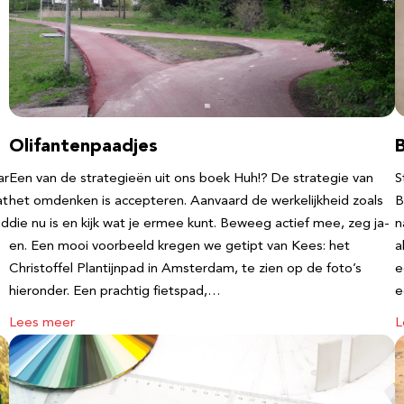
Olifantenpaadjes
ar
Een van de strategieën uit ons boek Huh!? De strategie van
S
at
het omdenken is accepteren. Aanvaard de werkelijkheid zoals
B
nd
die nu is en kijk wat je ermee kunt. Beweeg actief mee, zeg ja-
n
en. Een mooi voorbeeld kregen we getipt van Kees: het
a
Christoffel Plantijnpad in Amsterdam, te zien op de foto’s
e
hieronder. Een prachtig fietspad,…
Lees meer
L