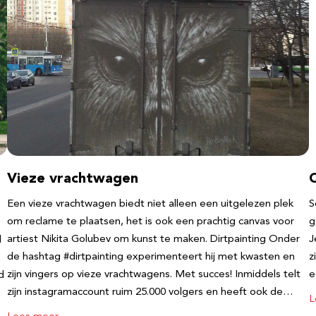
Vieze vrachtwagen
Een vieze vrachtwagen biedt niet alleen een uitgelezen plek
S
om reclame te plaatsen, het is ook een prachtig canvas voor
g
artiest Nikita Golubev om kunst te maken. Dirtpainting Onder
J
l
de hashtag #dirtpainting experimenteert hij met kwasten en
z
zijn vingers op vieze vrachtwagens. Met succes! Inmiddels telt
e
d
zijn instagramaccount ruim 25.000 volgers en heeft ook de…
L